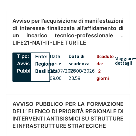
Avviso per l’acquisizione di manifestazioni
di interesse finalizzata all’affidamento di
un incarico tecnico-professionale ..
LIFE21-NAT-IT-LIFE TURTLE
Data
Data di
Tipo:
Ente:
Scaduto
Maggiori
dettagli
inizio:
scadenza
:
Avviso
Regione
da:
22/07/2026
06/08/2026
Pubblico
Basilicata
2
09:00
23:59
giorni
AVVISO PUBBLICO PER LA FORMAZIONE
DELL’ ELENCO DI PRIORITÀ REGIONALE DI
INTERVENTI ANTISISMICI SU STRUTTURE
E INFRASTRUTTURE STRATEGICHE