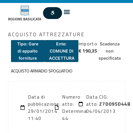
ACQUISTO ATTREZZATURE
Importo
Tipo: Gare
Ente:
Scadenza
€ 190,35
di appalto
COMUNE DI
non
forniture
ACCETTURA
specificata
ACQUISTO ARMADIO SPOGLIATOIO
Data di
Numero
Data
CIG:
pubblicazione:
atto:
atto:
Z7D095D44B
29/01/2014
Determina
04/04/2013
11:40
44