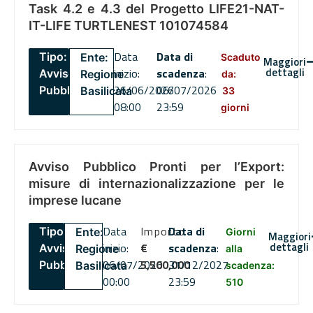
Task 4.2 e 4.3 del Progetto LIFE21-NAT-
IT-LIFE TURTLENEST 101074584
Data
Data di
Tipo:
Ente:
Scaduto
Maggiori
dettagli
inizio:
scadenza
:
Avviso
Regione
da:
26/06/2026
06/07/2026
Pubblico
Basilicata
33
08:00
23:59
giorni
Avviso Pubblico Pronti per l’Export:
misure di internazionalizzazione per le
imprese lucane
Data
Importo
Data di
Tipo:
Ente:
Giorni
Maggiori
dettagli
inizio:
€
scadenza
:
Avviso
Regione
alla
06/07/2026
5,500,000
31/12/2027
Pubblico
Basilicata
scadenza:
00:00
23:59
510