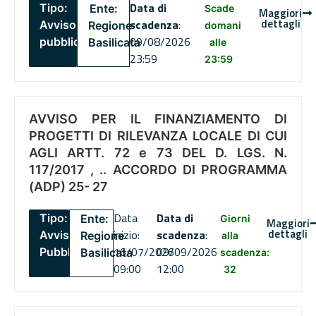
Data di
Tipo:
Ente:
Scade
Maggiori
dettagli
scadenza
:
Avviso
Regione
domani
09/08/2026
pubblico
Basilicata
alle
23:59
23:59
AVVISO PER IL FINANZIAMENTO DI
PROGETTI DI RILEVANZA LOCALE DI CUI
AGLI ARTT. 72 e 73 DEL D. LGS. N.
117/2017 , .. ACCORDO DI PROGRAMMA
(ADP) 25- 27
Data
Data di
Tipo:
Ente:
Giorni
Maggiori
dettagli
inizio:
scadenza
:
Avviso
Regione
alla
16/07/2026
09/09/2026
Pubblico
Basilicata
scadenza:
09:00
12:00
32