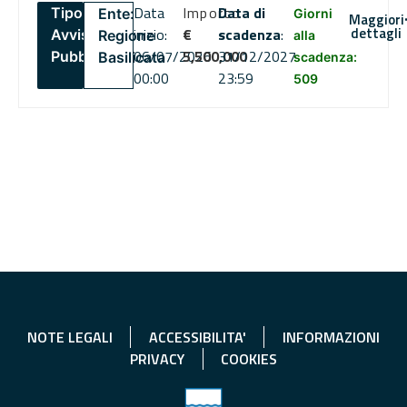
Data
Importo
Data di
Tipo:
Ente:
Giorni
Maggiori
dettagli
inizio:
€
scadenza
:
Avviso
Regione
alla
06/07/2026
5,500,000
31/12/2027
Pubblico
Basilicata
scadenza:
00:00
23:59
509
NOTE LEGALI
ACCESSIBILITA'
INFORMAZIONI
PRIVACY
COOKIES