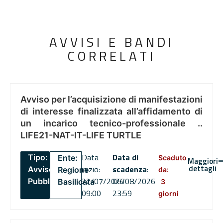
AVVISI E BANDI
CORRELATI
Avviso per l’acquisizione di manifestazioni
di interesse finalizzata all’affidamento di
un incarico tecnico-professionale ..
LIFE21-NAT-IT-LIFE TURTLE
Data
Data di
Tipo:
Ente:
Scaduto
Maggiori
dettagli
inizio:
scadenza
:
Avviso
Regione
da:
22/07/2026
06/08/2026
Pubblico
Basilicata
3
09:00
23:59
giorni