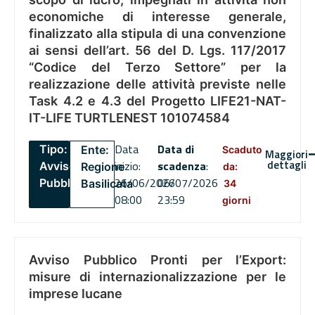
economiche di interesse generale,
finalizzato alla stipula di una convenzione
ai sensi dell’art. 56 del D. Lgs. 117/2017
“Codice del Terzo Settore” per la
realizzazione delle attività previste nelle
Task 4.2 e 4.3 del Progetto LIFE21-NAT-
IT-LIFE TURTLENEST 101074584
Data
Data di
Tipo:
Ente:
Scaduto
Maggiori
dettagli
inizio:
scadenza
:
Avviso
Regione
da:
26/06/2026
06/07/2026
Pubblico
Basilicata
34
08:00
23:59
giorni
Avviso Pubblico Pronti per l’Export:
misure di internazionalizzazione per le
imprese lucane