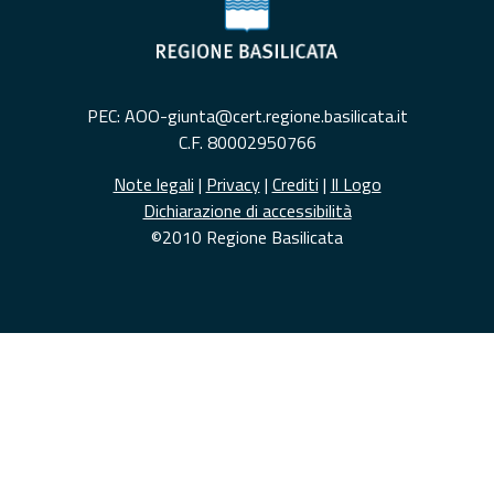
PEC: AOO-giunta@cert.regione.basilicata.it
C.F. 80002950766
Note legali
|
Privacy
|
Crediti
|
Il Logo
Dichiarazione di accessibilità
©2010 Regione Basilicata