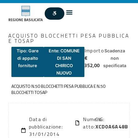
ACQUISTO BLOCCHETTI PESA PUBBLICA
E TOSAP
Importo
Tipo: Gare
Ente: COMUNE
Scadenza
€
di appalto
DI SAN
non
352,00
forniture
CHIRICO
specificata
NUOVO
ACQUISTO N.50 BLOCCHETTI PESA PUBBLICA E N.50
BLOCCHETTI TOSAP
Data di
Numero
CIG:
pubblicazione:
atto:
XCD0A6A48B
31/01/2014