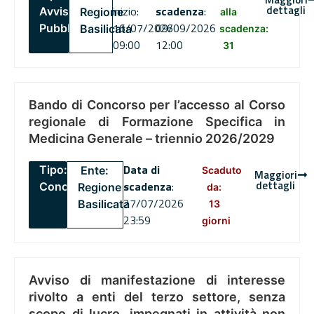
dettagli
inizio:
scadenza
:
Avviso
Regione
alla
16/07/2026
09/09/2026
Pubblico
Basilicata
scadenza:
09:00
12:00
31
Bando di Concorso per l’accesso al Corso
regionale di Formazione Specifica in
Medicina Generale – triennio 2026/2029
Data di
Tipo:
Ente:
Scaduto
Maggiori
dettagli
scadenza
:
Concorsi
Regione
da:
27/07/2026
Basilicata
13
23:59
giorni
Avviso di manifestazione di interesse
rivolto a enti del terzo settore, senza
scopo di lucro, impegnati in attività non