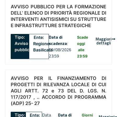
AVVISO PUBBLICO PER LA FORMAZIONE
DELL’ ELENCO DI PRIORITÀ REGIONALE DI
INTERVENTI ANTISISMICI SU STRUTTURE
E INFRASTRUTTURE STRATEGICHE
Data di
Tipo:
Ente:
Scade
Maggiori
dettagli
scadenza
:
Avviso
Regione
oggi
09/08/2026
pubblico
Basilicata
alle
23:59
23:59
AVVISO PER IL FINANZIAMENTO DI
PROGETTI DI RILEVANZA LOCALE DI CUI
AGLI ARTT. 72 e 73 DEL D. LGS. N.
117/2017 , .. ACCORDO DI PROGRAMMA
(ADP) 25- 27
Data
Data di
Tipo:
Ente:
Giorni
Maggiori