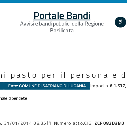
Portale Bandi
Avvisi e bandi pubblici della Regione
Basilicata
i pasto per il personale 
Importo
€ 1.537,
Ente: COMUNE DI SATRIANO DI LUCANIA
onale dipendete
ne: 31/01/2014 08:35
Numero atto:
CIG:
ZCF082D3BD