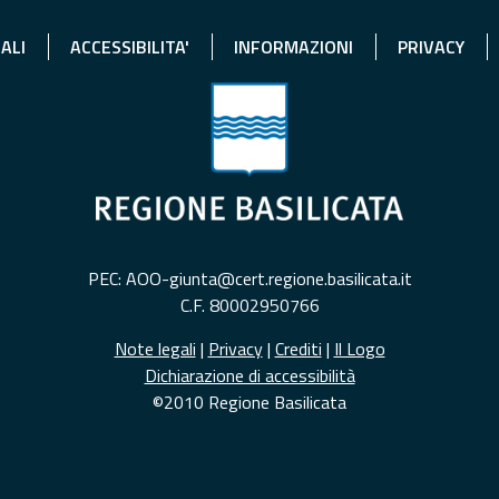
ALI
ACCESSIBILITA'
INFORMAZIONI
PRIVACY
PEC: AOO-giunta@cert.regione.basilicata.it
C.F. 80002950766
Note legali
|
Privacy
|
Crediti
|
Il Logo
Dichiarazione di accessibilità
©2010 Regione Basilicata