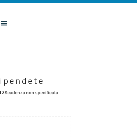
dipendete
12
Scadenza non specificata