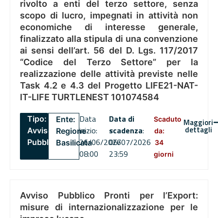
rivolto a enti del terzo settore, senza
scopo di lucro, impegnati in attività non
economiche di interesse generale,
finalizzato alla stipula di una convenzione
ai sensi dell’art. 56 del D. Lgs. 117/2017
“Codice del Terzo Settore” per la
realizzazione delle attività previste nelle
Task 4.2 e 4.3 del Progetto LIFE21-NAT-
IT-LIFE TURTLENEST 101074584
Data
Data di
Tipo:
Ente:
Scaduto
Maggiori
dettagli
inizio:
scadenza
:
Avviso
Regione
da:
26/06/2026
06/07/2026
Pubblico
Basilicata
34
08:00
23:59
giorni
Avviso Pubblico Pronti per l’Export:
misure di internazionalizzazione per le