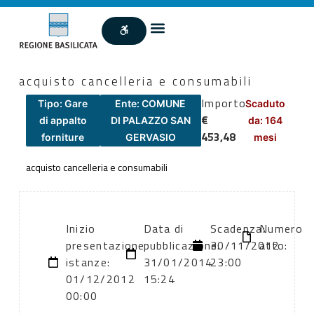
acquisto cancelleria e consumabili
Importo
Tipo: Gare
Ente: COMUNE
Scaduto
€
di appalto
DI PALAZZO SAN
da: 164
453,48
forniture
GERVASIO
mesi
acquisto cancelleria e consumabili
Inizio
Data di
Scadenza:
Numero
presentazione
pubblicazione:
30/11/2012
atto:
istanze:
31/01/2014
23:00
01/12/2012
15:24
00:00