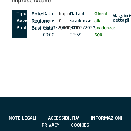
imprese lucane
Data
Importo
Data di
Tipo:
Ente:
Giorni
Maggiori
dettagli
inizio:
€
scadenza
:
Avviso
Regione
alla
06/07/2026
5,500,000
31/12/2027
Pubblico
Basilicata
scadenza:
00:00
23:59
509
NOTE LEGALI
ACCESSIBILITA'
INFORMAZIONI
PRIVACY
COOKIES