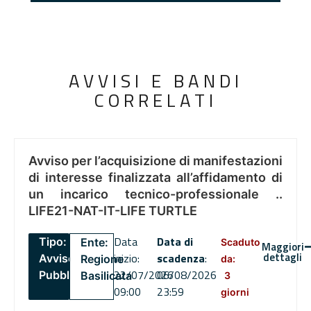
AVVISI E BANDI
CORRELATI
Avviso per l’acquisizione di manifestazioni
di interesse finalizzata all’affidamento di
un incarico tecnico-professionale ..
LIFE21-NAT-IT-LIFE TURTLE
Data
Data di
Tipo:
Ente:
Scaduto
Maggiori
dettagli
inizio:
scadenza
:
Avviso
Regione
da:
22/07/2026
06/08/2026
Pubblico
Basilicata
3
09:00
23:59
giorni