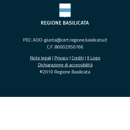
PEC: AOO-giunta@cert.regione.basilicata.it
C.F. 80002950766
Note legali
|
Privacy
|
Crediti
|
Il Logo
Dichiarazione di accessibilità
©2010 Regione Basilicata