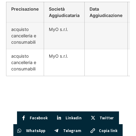
Precisazione
Società
Data
P
Aggiudicataria
Aggiudicazione
D
acquisto
MyO s.r.l.
cancelleria e
consumabili
acquisto
MyO s.r.l.
cancelleria e
consumabili
Facebook
Linkedin
Twitter
WhatsApp
Telegram
Copia link