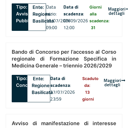
Data
Data di
Tipo:
Ente:
Giorni
Maggiori
dettagli
inizio:
scadenza
:
Avviso
Regione
alla
16/07/2026
09/09/2026
Pubblico
Basilicata
scadenza:
09:00
12:00
31
Bando di Concorso per l’accesso al Corso
regionale di Formazione Specifica in
Medicina Generale – triennio 2026/2029
Data di
Tipo:
Ente:
Scaduto
Maggiori
dettagli
scadenza
:
Concorsi
Regione
da:
27/07/2026
Basilicata
13
23:59
giorni
Avviso di manifestazione di interesse