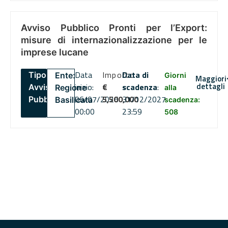
Avviso Pubblico Pronti per l’Export:
misure di internazionalizzazione per le
imprese lucane
Data
Importo
Data di
Tipo:
Ente:
Giorni
Maggiori
dettagli
inizio:
€
scadenza
:
Avviso
Regione
alla
06/07/2026
5,500,000
31/12/2027
Pubblico
Basilicata
scadenza:
00:00
23:59
508