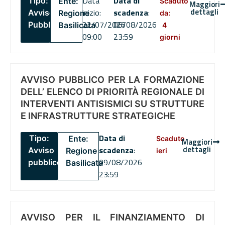
Data
Data di
Tipo:
Ente:
Scaduto
Maggiori
dettagli
inizio:
scadenza
:
Avviso
Regione
da:
22/07/2026
06/08/2026
Pubblico
Basilicata
4
09:00
23:59
giorni
AVVISO PUBBLICO PER LA FORMAZIONE
DELL’ ELENCO DI PRIORITÀ REGIONALE DI
INTERVENTI ANTISISMICI SU STRUTTURE
E INFRASTRUTTURE STRATEGICHE
Data di
Tipo:
Ente:
Scaduto
Maggiori
dettagli
scadenza
:
Avviso
Regione
ieri
09/08/2026
pubblico
Basilicata
23:59
AVVISO PER IL FINANZIAMENTO DI