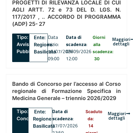
PROGETTI DI RILEVANZA LOCALE DI CUI
AGLI ARTT. 72 e 73 DEL D. LGS. N.
117/2017 , .. ACCORDO DI PROGRAMMA
(ADP) 25- 27
Data
Data di
Tipo:
Ente:
Giorni
Maggiori
dettagli
inizio:
scadenza
:
Avviso
Regione
alla
16/07/2026
09/09/2026
Pubblico
Basilicata
scadenza:
09:00
12:00
30
Bando di Concorso per l’accesso al Corso
regionale di Formazione Specifica in
Medicina Generale – triennio 2026/2029
Data di
Tipo:
Ente:
Scaduto
Maggiori
dettagli
scadenza
:
Concorsi
Regione
da:
27/07/2026
Basilicata
14
23:59
giorni