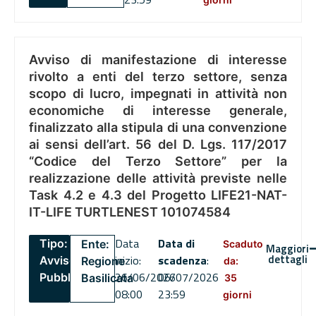
Avviso di manifestazione di interesse
rivolto a enti del terzo settore, senza
scopo di lucro, impegnati in attività non
economiche di interesse generale,
finalizzato alla stipula di una convenzione
ai sensi dell’art. 56 del D. Lgs. 117/2017
“Codice del Terzo Settore” per la
realizzazione delle attività previste nelle
Task 4.2 e 4.3 del Progetto LIFE21-NAT-
IT-LIFE TURTLENEST 101074584
Data
Data di
Tipo:
Ente:
Scaduto
Maggiori
dettagli
inizio:
scadenza
:
Avviso
Regione
da:
26/06/2026
06/07/2026
Pubblico
Basilicata
35
08:00
23:59
giorni