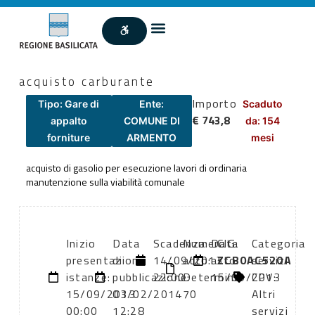
acquisto carburante
Importo
Tipo: Gare di
Ente:
Scaduto
€ 743,8
appalto
COMUNE DI
da: 154
forniture
ARMENTO
mesi
acquisto di gasolio per esecuzione lavori di ordinaria
manutenzione sulla viabilità comunale
Inizio
Data
Scadenza:
Numero
Data
CIG:
Categoria
presentazione
di
14/09/2013
atto:
atto:
ZCB0AC520A
servizi
istanze:
pubblicazione:
22:00
Determina
15/09/2013
CPV:
15/09/2013
03/02/2014
70
Altri
00:00
12:28
servizi