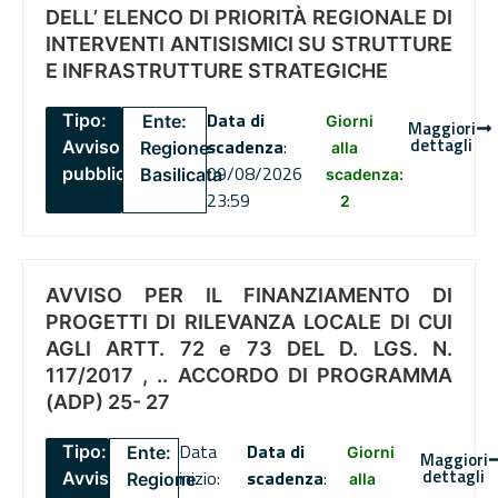
DELL’ ELENCO DI PRIORITÀ REGIONALE DI
INTERVENTI ANTISISMICI SU STRUTTURE
E INFRASTRUTTURE STRATEGICHE
Data di
Tipo:
Ente:
Giorni
Maggiori
dettagli
scadenza
:
Avviso
Regione
alla
09/08/2026
pubblico
Basilicata
scadenza:
23:59
2
AVVISO PER IL FINANZIAMENTO DI
PROGETTI DI RILEVANZA LOCALE DI CUI
AGLI ARTT. 72 e 73 DEL D. LGS. N.
117/2017 , .. ACCORDO DI PROGRAMMA
(ADP) 25- 27
Data
Data di
Tipo:
Ente:
Giorni
Maggiori
dettagli
inizio:
scadenza
:
Avviso
Regione
alla