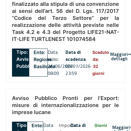
finalizzato alla stipula di una convenzione
ai sensi dell’art. 56 del D. Lgs. 117/2017
“Codice del Terzo Settore” per la
realizzazione delle attività previste nelle
Task 4.2 e 4.3 del Progetto LIFE21-NAT-
IT-LIFE TURTLENEST 101074584
Data
Data di
Tipo:
Ente:
Scaduto
Maggiori
dettagli
inizio:
scadenza
:
Avviso
Regione
da:
26/06/2026
06/07/2026
Pubblico
Basilicata
32
08:00
23:59
giorni
Avviso Pubblico Pronti per l’Export:
misure di internazionalizzazione per le
imprese lucane
Data
Importo
Data di
Tipo:
Ente:
Giorni
Maggiori