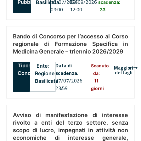
16/07/2026
09/09/2026
Pubblico
Basilicata
scadenza:
09:00
12:00
33
Bando di Concorso per l’accesso al Corso
regionale di Formazione Specifica in
Medicina Generale – triennio 2026/2029
Data di
Tipo:
Ente:
Scaduto
Maggiori
dettagli
scadenza
:
Concorsi
Regione
da:
27/07/2026
Basilicata
11
23:59
giorni
Avviso di manifestazione di interesse
rivolto a enti del terzo settore, senza
scopo di lucro, impegnati in attività non
economiche di interesse generale,