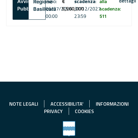
dettagli
inizio:
€
scadenza
:
Avviso
Regione
alla
06/07/2026
5,500,000
31/12/2027
Pubblico
Basilicata
scadenza:
00:00
23:59
511
NOTE LEGALI
ACCESSIBILITA'
INFORMAZIONI
PRIVACY
COOKIES