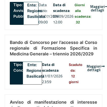
Data
Data di
Tipo:
Ente:
Giorni
Maggiori
dettagli
inizio:
scadenza
:
Avviso
Regione
alla
16/07/2026
09/09/2026
Pubblico
Basilicata
scadenza:
09:00
12:00
32
Bando di Concorso per l’accesso al Corso
regionale di Formazione Specifica in
Medicina Generale – triennio 2026/2029
Data di
Tipo:
Ente:
Scaduto
Maggiori
dettagli
scadenza
:
Concorsi
Regione
da:
27/07/2026
Basilicata
12
23:59
giorni
Avviso di manifestazione di interesse