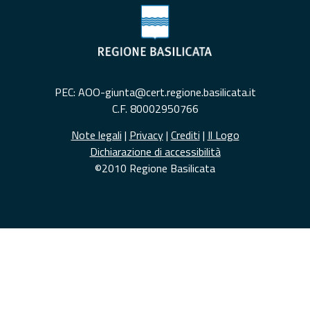
PEC: AOO-giunta@cert.regione.basilicata.it
C.F. 80002950766
Note legali
|
Privacy
|
Crediti
|
Il Logo
Dichiarazione di accessibilità
©2010 Regione Basilicata