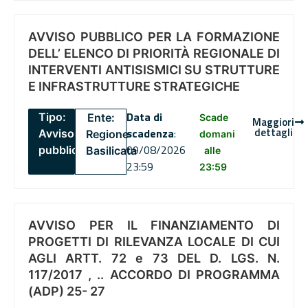
AVVISO PUBBLICO PER LA FORMAZIONE
DELL’ ELENCO DI PRIORITÀ REGIONALE DI
INTERVENTI ANTISISMICI SU STRUTTURE
E INFRASTRUTTURE STRATEGICHE
Data di
Tipo:
Ente:
Scade
Maggiori
dettagli
scadenza
:
Avviso
Regione
domani
09/08/2026
pubblico
Basilicata
alle
23:59
23:59
AVVISO PER IL FINANZIAMENTO DI
PROGETTI DI RILEVANZA LOCALE DI CUI
AGLI ARTT. 72 e 73 DEL D. LGS. N.
117/2017 , .. ACCORDO DI PROGRAMMA
(ADP) 25- 27