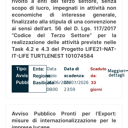
rivolto a enti del terzo settore, senza
scopo di lucro, impegnati in attività non
economiche di interesse generale,
finalizzato alla stipula di una convenzione
ai sensi dell’art. 56 del D. Lgs. 117/2017
“Codice del Terzo Settore” per la
realizzazione delle attività previste nelle
Task 4.2 e 4.3 del Progetto LIFE21-NAT-
IT-LIFE TURTLENEST 101074584
Data
Data di
Tipo:
Ente:
Scaduto
Maggiori
dettagli
inizio:
scadenza
:
Avviso
Regione
da:
26/06/2026
06/07/2026
Pubblico
Basilicata
33
08:00
23:59
giorni
Avviso Pubblico Pronti per l’Export:
misure di internazionalizzazione per le
imprese lucane