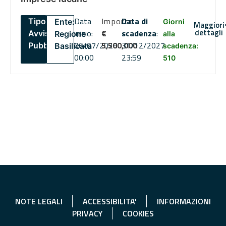
Data
Importo
Data di
Tipo:
Ente:
Giorni
Maggiori
dettagli
inizio:
€
scadenza
:
Avviso
Regione
alla
06/07/2026
5,500,000
31/12/2027
Pubblico
Basilicata
scadenza:
00:00
23:59
510
NOTE LEGALI
ACCESSIBILITA'
INFORMAZIONI
PRIVACY
COOKIES