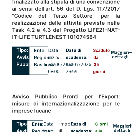
finalizzato alla stipula di una convenzione
ai sensi dell’art. 56 del D. Lgs. 117/2017
“Codice del Terzo Settore” per la
realizzazione delle attività previste nelle
Task 4.2 e 4.3 del Progetto LIFE21-NAT-
IT-LIFE TURTLENEST 101074584
Data
Data di
Tipo:
Ente:
Scaduto
Maggiori
dettagli
inizio:
scadenza
:
Avviso
Regione
da:
26/06/2026
06/07/2026
Pubblico
Basilicata
35
08:00
23:59
giorni
Avviso Pubblico Pronti per l’Export:
misure di internazionalizzazione per le
imprese lucane
Data
Importo
Data di
Tipo:
Ente:
Giorni
Maggiori
dettagli
inizio:
€
scadenza
:
Avviso
Regione
alla