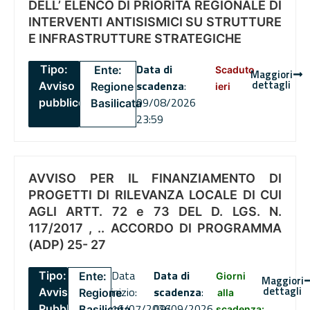
DELL’ ELENCO DI PRIORITÀ REGIONALE DI
INTERVENTI ANTISISMICI SU STRUTTURE
E INFRASTRUTTURE STRATEGICHE
Data di
Tipo:
Ente:
Scaduto
Maggiori
dettagli
scadenza
:
Avviso
Regione
ieri
09/08/2026
pubblico
Basilicata
23:59
AVVISO PER IL FINANZIAMENTO DI
PROGETTI DI RILEVANZA LOCALE DI CUI
AGLI ARTT. 72 e 73 DEL D. LGS. N.
117/2017 , .. ACCORDO DI PROGRAMMA
(ADP) 25- 27
Data
Data di
Tipo:
Ente:
Giorni
Maggiori
dettagli
inizio:
scadenza
:
Avviso
Regione
alla
16/07/2026
09/09/2026
Pubblico
Basilicata
scadenza: