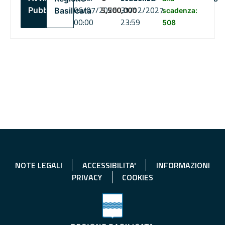
06/07/2026
5,500,000
31/12/2027
Pubblico
Basilicata
scadenza:
00:00
23:59
508
NOTE LEGALI
ACCESSIBILITA'
INFORMAZIONI
PRIVACY
COOKIES