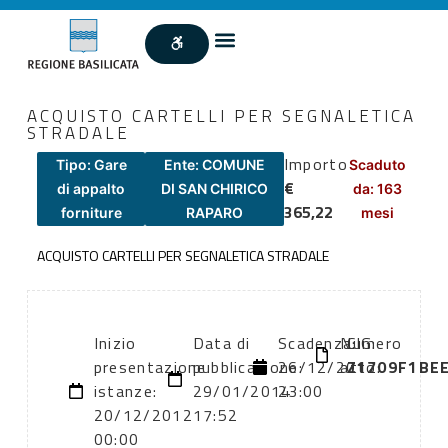
ACQUISTO CARTELLI PER SEGNALETICA
STRADALE
Importo
Tipo: Gare
Ente: COMUNE
Scaduto
€
di appalto
DI SAN CHIRICO
da: 163
365,22
forniture
RAPARO
mesi
ACQUISTO CARTELLI PER SEGNALETICA STRADALE
Inizio
Data di
Scadenza:
Numero
CIG:
presentazione
pubblicazione:
26/12/2012
atto:
Z1709F1BE
istanze:
29/01/2014
23:00
20/12/2012
17:52
00:00