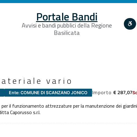
Portale Bandi
Avvisi e bandi pubblici della Regione
Basilicata
ateriale vario
Importo
€ 287,07
Ente: COMUNE DI SCANZANO JONICO
Sc
per il funzionamento attrezzature per la manutenzione dei giardini
tta Caporusso s.r.l.