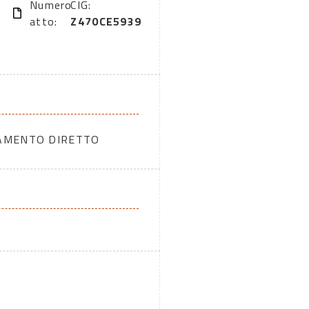
Numero
CIG:
atto:
Z470CE5939
DAMENTO DIRETTO