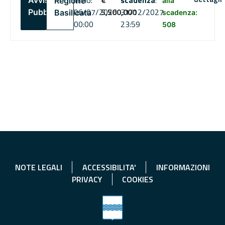
inizio:
€
scadenza
:
Avviso
Regione
alla
06/07/2026
5,500,000
31/12/2027
Pubblico
Basilicata
scadenza:
00:00
23:59
508
NOTE LEGALI
ACCESSIBILITA'
INFORMAZIONI
PRIVACY
COOKIES