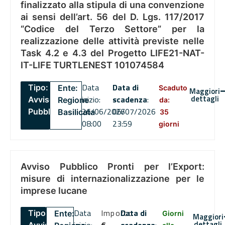
finalizzato alla stipula di una convenzione
ai sensi dell’art. 56 del D. Lgs. 117/2017
“Codice del Terzo Settore” per la
realizzazione delle attività previste nelle
Task 4.2 e 4.3 del Progetto LIFE21-NAT-
IT-LIFE TURTLENEST 101074584
Data
Data di
Tipo:
Ente:
Scaduto
Maggiori
dettagli
inizio:
scadenza
:
Avviso
Regione
da:
26/06/2026
06/07/2026
Pubblico
Basilicata
35
08:00
23:59
giorni
Avviso Pubblico Pronti per l’Export:
misure di internazionalizzazione per le
imprese lucane
Data
Importo
Data di
Tipo:
Ente:
Giorni
Maggiori
dettagli