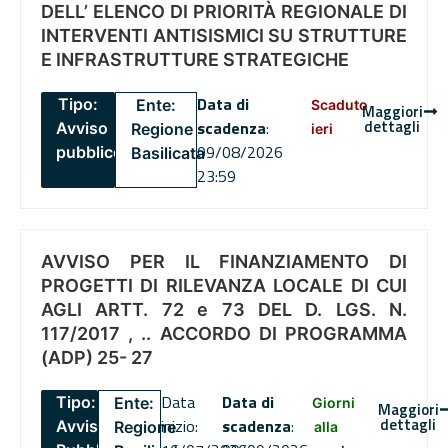
DELL’ ELENCO DI PRIORITÀ REGIONALE DI
INTERVENTI ANTISISMICI SU STRUTTURE
E INFRASTRUTTURE STRATEGICHE
Data di
Tipo:
Ente:
Scaduto
Maggiori
dettagli
scadenza
:
Avviso
Regione
ieri
09/08/2026
pubblico
Basilicata
23:59
AVVISO PER IL FINANZIAMENTO DI
PROGETTI DI RILEVANZA LOCALE DI CUI
AGLI ARTT. 72 e 73 DEL D. LGS. N.
117/2017 , .. ACCORDO DI PROGRAMMA
(ADP) 25- 27
Data
Data di
Tipo:
Ente:
Giorni
Maggiori
dettagli
inizio:
scadenza
:
Avviso
Regione
alla