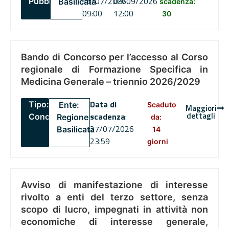
16/07/2026
09/09/2026
Pubblico
Basilicata
scadenza:
09:00
12:00
30
Bando di Concorso per l’accesso al Corso
regionale di Formazione Specifica in
Medicina Generale – triennio 2026/2029
Data di
Tipo:
Ente:
Scaduto
Maggiori
dettagli
scadenza
:
Concorsi
Regione
da:
27/07/2026
Basilicata
14
23:59
giorni
Avviso di manifestazione di interesse
rivolto a enti del terzo settore, senza
scopo di lucro, impegnati in attività non
economiche di interesse generale,