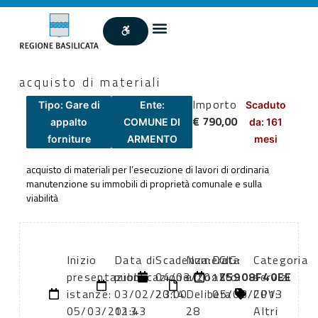
acquisto di materiali
Importo
Tipo: Gare di
Ente:
Scaduto
€ 790,00
appalto
COMUNE DI
da: 161
forniture
ARMENTO
mesi
acquisto di materiali per l’esecuzione di lavori di ordinaria
manutenzione su immobili di proprietà comunale e sulla
viabilità
Inizio
Data di
Scadenza:
Numero
Data
CIG:
Categoria
presentazione
pubblicazione:
04/03/2013
atto:
atto:
Z5908F40EE
servizi
istanze:
03/02/2014
23:00
Delibera
05/03/2013
CPV:
05/03/2013
12:43
28
Altri