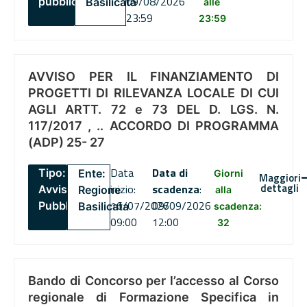
09/08/2026
pubblico
Basilicata
alle
23:59
23:59
AVVISO PER IL FINANZIAMENTO DI
PROGETTI DI RILEVANZA LOCALE DI CUI
AGLI ARTT. 72 e 73 DEL D. LGS. N.
117/2017 , .. ACCORDO DI PROGRAMMA
(ADP) 25- 27
Data
Data di
Tipo:
Ente:
Giorni
Maggiori
dettagli
inizio:
scadenza
:
Avviso
Regione
alla
16/07/2026
09/09/2026
Pubblico
Basilicata
scadenza:
09:00
12:00
32
Bando di Concorso per l’accesso al Corso
regionale di Formazione Specifica in