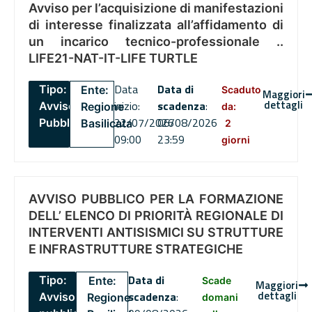
Avviso per l’acquisizione di manifestazioni
di interesse finalizzata all’affidamento di
un incarico tecnico-professionale ..
LIFE21-NAT-IT-LIFE TURTLE
Data
Data di
Tipo:
Ente:
Scaduto
Maggiori
dettagli
inizio:
scadenza
:
Avviso
Regione
da:
22/07/2026
06/08/2026
Pubblico
Basilicata
2
09:00
23:59
giorni
AVVISO PUBBLICO PER LA FORMAZIONE
DELL’ ELENCO DI PRIORITÀ REGIONALE DI
INTERVENTI ANTISISMICI SU STRUTTURE
E INFRASTRUTTURE STRATEGICHE
Data di
Tipo:
Ente:
Scade
Maggiori
dettagli
scadenza
:
Avviso
Regione
domani