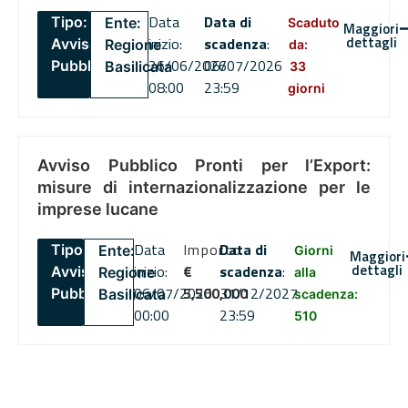
Data
Data di
Tipo:
Ente:
Scaduto
Maggiori
dettagli
inizio:
scadenza
:
Avviso
Regione
da:
26/06/2026
06/07/2026
Pubblico
Basilicata
33
08:00
23:59
giorni
Avviso Pubblico Pronti per l’Export:
misure di internazionalizzazione per le
imprese lucane
Data
Importo
Data di
Tipo:
Ente:
Giorni
Maggiori
dettagli
inizio:
€
scadenza
:
Avviso
Regione
alla
06/07/2026
5,500,000
31/12/2027
Pubblico
Basilicata
scadenza:
00:00
23:59
510