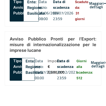
Data
Data di
Tipo:
Ente:
Scaduto
Maggiori
dettagli
inizio:
scadenza
:
Avviso
Regione
da:
26/06/2026
06/07/2026
Pubblico
Basilicata
31
08:00
23:59
giorni
Avviso Pubblico Pronti per l’Export:
misure di internazionalizzazione per le
imprese lucane
Data
Importo
Data di
Tipo:
Ente:
Giorni
Maggiori
dettagli
inizio:
€
scadenza
:
Avviso
Regione
alla
06/07/2026
5,500,000
31/12/2027
Pubblico
Basilicata
scadenza:
00:00
23:59
512