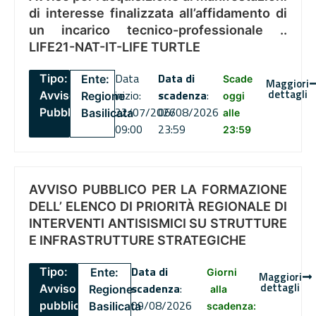
di interesse finalizzata all’affidamento di
un incarico tecnico-professionale ..
LIFE21-NAT-IT-LIFE TURTLE
Data
Data di
Tipo:
Ente:
Scade
Maggiori
dettagli
inizio:
scadenza
:
Avviso
Regione
oggi
22/07/2026
06/08/2026
Pubblico
Basilicata
alle
09:00
23:59
23:59
AVVISO PUBBLICO PER LA FORMAZIONE
DELL’ ELENCO DI PRIORITÀ REGIONALE DI
INTERVENTI ANTISISMICI SU STRUTTURE
E INFRASTRUTTURE STRATEGICHE
Data di
Tipo:
Ente:
Giorni
Maggiori
dettagli
scadenza
:
Avviso
Regione
alla
09/08/2026
pubblico
Basilicata
scadenza: