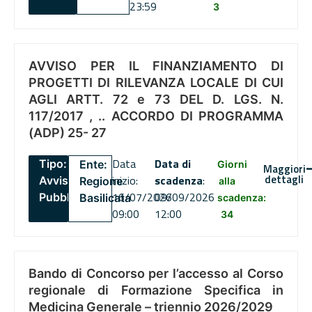
23:59
3
AVVISO PER IL FINANZIAMENTO DI
PROGETTI DI RILEVANZA LOCALE DI CUI
AGLI ARTT. 72 e 73 DEL D. LGS. N.
117/2017 , .. ACCORDO DI PROGRAMMA
(ADP) 25- 27
Data
Data di
Tipo:
Ente:
Giorni
Maggiori
dettagli
inizio:
scadenza
:
Avviso
Regione
alla
16/07/2026
09/09/2026
Pubblico
Basilicata
scadenza:
09:00
12:00
34
Bando di Concorso per l’accesso al Corso
regionale di Formazione Specifica in
Medicina Generale – triennio 2026/2029