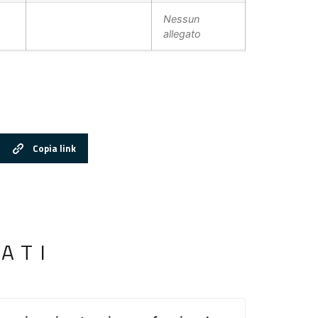
Nessun
allegato
Copia link
ATI