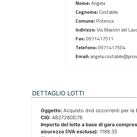
Nome:
Angela
Cognome:
Costabile
Comune:
Potenza
Indirizzo:
Via Maestri del Lav
Fax:
0971417511
Telefono:
0971417504
Email:
angela.costabile@provi
DETTAGLIO LOTTI
Oggetto:
Acquisto dvd occorrenti per la 
CIG:
4827280D76
Importo del lotto a base di gara compresi 
sicurezza (IVA esclusa):
1198.35