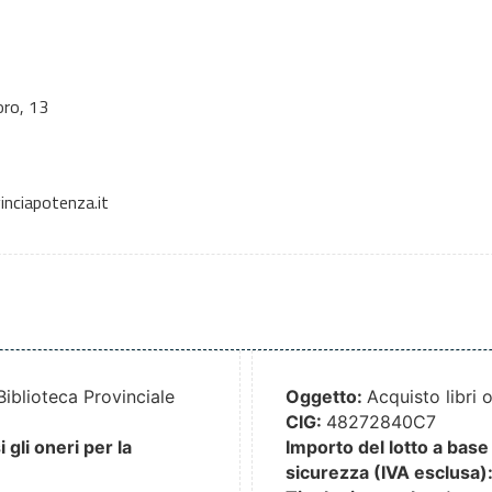
oro, 13
nciapotenza.it
Biblioteca Provinciale
Oggetto:
Acquisto libri 
CIG:
48272840C7
gli oneri per la
Importo del lotto a base 
sicurezza (IVA esclusa)