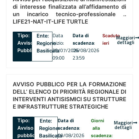
di interesse finalizzata all’affidamento di
un incarico tecnico-professionale ..
LIFE21-NAT-IT-LIFE TURTLE
Data
Data di
Tipo:
Ente:
Scaduto
Maggiori
dettagli
inizio:
scadenza
:
Avviso
Regione
ieri
22/07/2026
06/08/2026
Pubblico
Basilicata
09:00
23:59
AVVISO PUBBLICO PER LA FORMAZIONE
DELL’ ELENCO DI PRIORITÀ REGIONALE DI
INTERVENTI ANTISISMICI SU STRUTTURE
E INFRASTRUTTURE STRATEGICHE
Data di
Tipo:
Ente:
Giorni
Maggiori
dettagli
scadenza
:
Avviso
Regione
alla
09/08/2026
pubblico
Basilicata
scadenza: