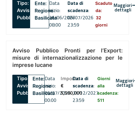
Data
Data di
Tipo:
Ente:
Scaduto
Maggiori
dettagli
inizio:
scadenza
:
Avviso
Regione
da:
26/06/2026
06/07/2026
Pubblico
Basilicata
32
08:00
23:59
giorni
Avviso Pubblico Pronti per l’Export:
misure di internazionalizzazione per le
imprese lucane
Data
Importo
Data di
Tipo:
Ente:
Giorni
Maggiori
dettagli
inizio:
€
scadenza
:
Avviso
Regione
alla
06/07/2026
5,500,000
31/12/2027
Pubblico
Basilicata
scadenza:
00:00
23:59
511