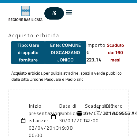
Acquisto erbicida
Importo
Tipo: Gare
Ente: COMUNE
Scaduto
€
di appalto
DI SCANZANO
da: 160
223,14
forniture
JONICO
mesi
Acquisto erbicida per pulizia stradine, spazi a verde pubblico
dalla ditta Ursone Pasquale e Paolo snc
Inizio
Data di
Scadenza:
Numero
CIG:
presentazione
pubblicazione:
01/04/2013
atto:
Z1A09553A
istanze:
30/01/2014
22:00
02/04/2013
19:08
00:00