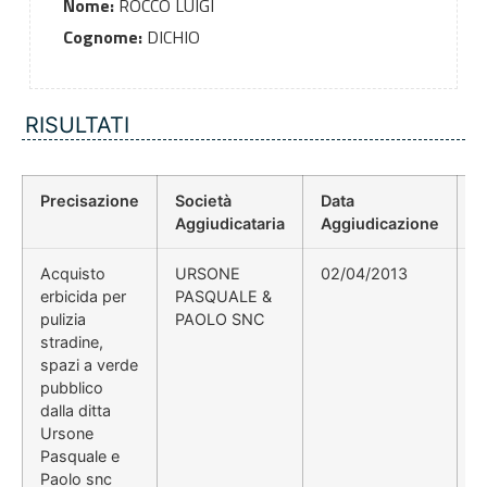
Nome:
ROCCO LUIGI
Cognome:
DICHIO
RISULTATI
Precisazione
Società
Data
P
Aggiudicataria
Aggiudicazione
D
Acquisto
URSONE
02/04/2013
2
erbicida per
PASQUALE &
pulizia
PAOLO SNC
stradine,
spazi a verde
pubblico
dalla ditta
Ursone
Pasquale e
Paolo snc