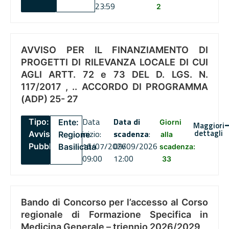
23:59
2
AVVISO PER IL FINANZIAMENTO DI
PROGETTI DI RILEVANZA LOCALE DI CUI
AGLI ARTT. 72 e 73 DEL D. LGS. N.
117/2017 , .. ACCORDO DI PROGRAMMA
(ADP) 25- 27
Data
Data di
Tipo:
Ente:
Giorni
Maggiori
dettagli
inizio:
scadenza
:
Avviso
Regione
alla
16/07/2026
09/09/2026
Pubblico
Basilicata
scadenza:
09:00
12:00
33
Bando di Concorso per l’accesso al Corso
regionale di Formazione Specifica in
Medicina Generale – triennio 2026/2029