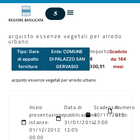
acquisto essenze vegetali per arredo
urbano
Importo
Tipo: Gare
Ente: COMUNE
Scaduto
€
di appalto
DI PALAZZO SAN
da: 164
300,91
forniture
GERVASIO
mesi
acquisto essenze vegetali per arredo urbano
Inizio
Data di
Scadenza:
Numero
presentazione
pubblicazione:
30/11/2012
atto:
istanze:
31/01/2014
23:00
01/12/2012
12:05
00:00