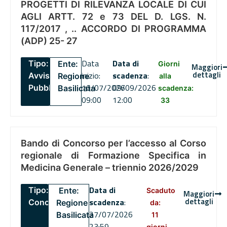
PROGETTI DI RILEVANZA LOCALE DI CUI
AGLI ARTT. 72 e 73 DEL D. LGS. N.
117/2017 , .. ACCORDO DI PROGRAMMA
(ADP) 25- 27
Data
Data di
Tipo:
Ente:
Giorni
Maggiori
dettagli
inizio:
scadenza
:
Avviso
Regione
alla
16/07/2026
09/09/2026
Pubblico
Basilicata
scadenza:
09:00
12:00
33
Bando di Concorso per l’accesso al Corso
regionale di Formazione Specifica in
Medicina Generale – triennio 2026/2029
Data di
Tipo:
Ente:
Scaduto
Maggiori
dettagli
scadenza
:
Concorsi
Regione
da:
27/07/2026
Basilicata
11
23:59
giorni