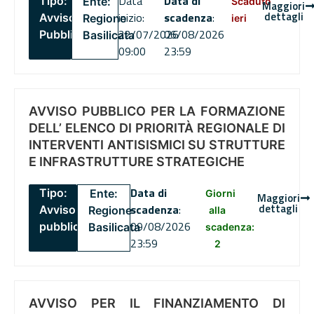
Data
Data di
Tipo:
Ente:
Scaduto
Maggiori
dettagli
inizio:
scadenza
:
Avviso
Regione
ieri
22/07/2026
06/08/2026
Pubblico
Basilicata
09:00
23:59
AVVISO PUBBLICO PER LA FORMAZIONE
DELL’ ELENCO DI PRIORITÀ REGIONALE DI
INTERVENTI ANTISISMICI SU STRUTTURE
E INFRASTRUTTURE STRATEGICHE
Data di
Tipo:
Ente:
Giorni
Maggiori
dettagli
scadenza
:
Avviso
Regione
alla
09/08/2026
pubblico
Basilicata
scadenza:
23:59
2
AVVISO PER IL FINANZIAMENTO DI