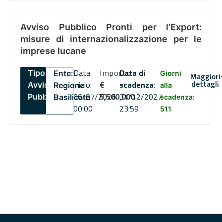
Avviso Pubblico Pronti per l’Export:
misure di internazionalizzazione per le
imprese lucane
Data
Importo
Data di
Tipo:
Ente:
Giorni
Maggiori
dettagli
inizio:
€
scadenza
:
Avviso
Regione
alla
06/07/2026
5,500,000
31/12/2027
Pubblico
Basilicata
scadenza:
00:00
23:59
511