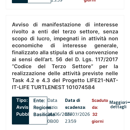
Avviso di manifestazione di interesse
rivolto a enti del terzo settore, senza
scopo di lucro, impegnati in attività non
economiche di interesse generale,
finalizzato alla stipula di una convenzione
ai sensi dell’art. 56 del D. Lgs. 117/2017
“Codice del Terzo Settore” per la
realizzazione delle attività previste nelle
Task 4.2 e 4.3 del Progetto LIFE21-NAT-
IT-LIFE TURTLENEST 101074584
Data
Data di
Tipo:
Ente:
Scaduto
Maggiori
dettagli
inizio:
scadenza
:
Avviso
Regione
da:
26/06/2026
06/07/2026
Pubblico
Basilicata
32
08:00
23:59
giorni