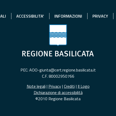
ALI
ACCESSIBILITA'
INFORMAZIONI
PRIVACY
PEC: AOO-giunta@cert.regione.basilicata.it
C.F. 80002950766
Note legali
|
Privacy
|
Crediti
|
Il Logo
Dichiarazione di accessibilità
©2010 Regione Basilicata