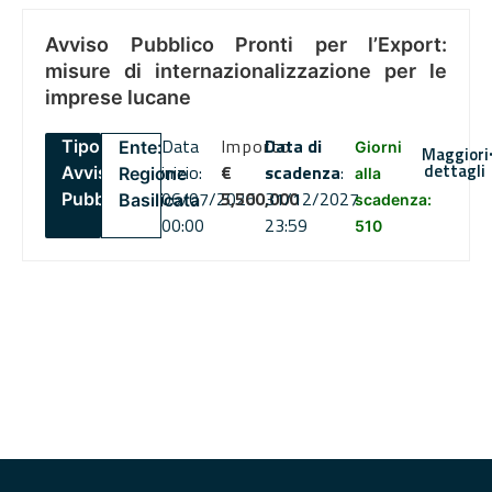
Avviso Pubblico Pronti per l’Export:
misure di internazionalizzazione per le
imprese lucane
Data
Importo
Data di
Tipo:
Ente:
Giorni
Maggiori
dettagli
inizio:
€
scadenza
:
Avviso
Regione
alla
06/07/2026
5,500,000
31/12/2027
Pubblico
Basilicata
scadenza:
00:00
23:59
510