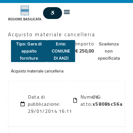
Acquisto materiale cancelleria
Importo
Tipo: Gare di
Ente:
Scadenza
€ 250,00
appalto
COMUNE
non
forniture
DI ANZI
specificata
Acquisto materiale cancelleria
Data di
Numero
CIG:
pubblicazione:
atto:
x5808bc56a
29/01/2014 16:11