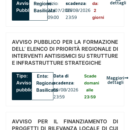
dettagli
inizio:
scadenza
:
Avviso
Regione
da:
22/07/2026
06/08/2026
Pubblico
Basilicata
2
09:00
23:59
giorni
AVVISO PUBBLICO PER LA FORMAZIONE
DELL’ ELENCO DI PRIORITÀ REGIONALE DI
INTERVENTI ANTISISMICI SU STRUTTURE
E INFRASTRUTTURE STRATEGICHE
Data di
Tipo:
Ente:
Scade
Maggiori
dettagli
scadenza
:
Avviso
Regione
domani
09/08/2026
pubblico
Basilicata
alle
23:59
23:59
AVVISO PER IL FINANZIAMENTO DI
PROGETTI DI RILEVANZA LOCALE DI CUI