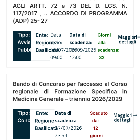
AGLI ARTT. 72 e 73 DEL D. LGS. N.
117/2017 , .. ACCORDO DI PROGRAMMA
(ADP) 25- 27
Data
Data di
Tipo:
Ente:
Giorni
Maggiori
dettagli
inizio:
scadenza
:
Avviso
Regione
alla
16/07/2026
09/09/2026
Pubblico
Basilicata
scadenza:
09:00
12:00
32
Bando di Concorso per l’accesso al Corso
regionale di Formazione Specifica in
Medicina Generale – triennio 2026/2029
Data di
Tipo:
Ente:
Scaduto
Maggiori
dettagli
scadenza
:
Concorsi
Regione
da:
27/07/2026
Basilicata
12
23:59
giorni