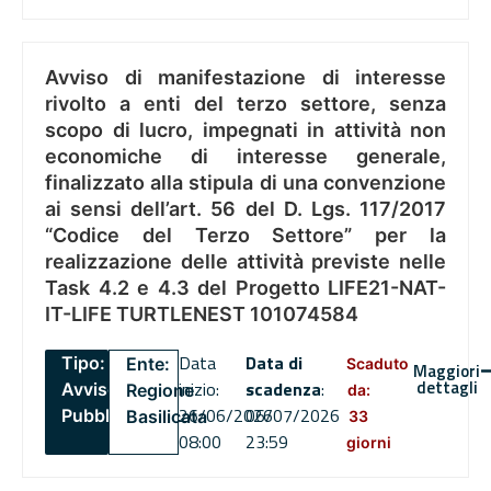
Avviso di manifestazione di interesse
rivolto a enti del terzo settore, senza
scopo di lucro, impegnati in attività non
economiche di interesse generale,
finalizzato alla stipula di una convenzione
ai sensi dell’art. 56 del D. Lgs. 117/2017
“Codice del Terzo Settore” per la
realizzazione delle attività previste nelle
Task 4.2 e 4.3 del Progetto LIFE21-NAT-
IT-LIFE TURTLENEST 101074584
Data
Data di
Tipo:
Ente:
Scaduto
Maggiori
dettagli
inizio:
scadenza
:
Avviso
Regione
da:
26/06/2026
06/07/2026
Pubblico
Basilicata
33
08:00
23:59
giorni