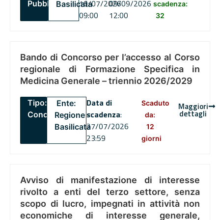
16/07/2026
09/09/2026
Pubblico
Basilicata
scadenza:
09:00
12:00
32
Bando di Concorso per l’accesso al Corso
regionale di Formazione Specifica in
Medicina Generale – triennio 2026/2029
Data di
Tipo:
Ente:
Scaduto
Maggiori
dettagli
scadenza
:
Concorsi
Regione
da:
27/07/2026
Basilicata
12
23:59
giorni
Avviso di manifestazione di interesse
rivolto a enti del terzo settore, senza
scopo di lucro, impegnati in attività non
economiche di interesse generale,