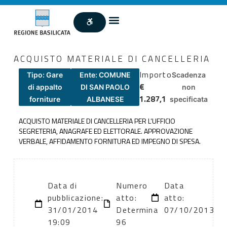
ACQUISTO MATERIALE DI CANCELLERIA
Importo
Tipo: Gare
Ente: COMUNE
Scadenza
€
di appalto
DI SAN PAOLO
non
1.287,1
forniture
ALBANESE
specificata
ACQUISTO MATERIALE DI CANCELLERIA PER L’UFFICIO
SEGRETERIA, ANAGRAFE ED ELETTORALE. APPROVAZIONE
VERBALE, AFFIDAMENTO FORNITURA ED IMPEGNO DI SPESA.
Data di
Numero
Data
pubblicazione:
atto:
atto:
31/01/2014
Determina
07/10/2013
19:09
96