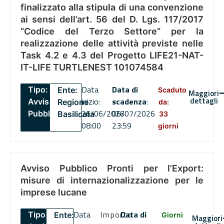
finalizzato alla stipula di una convenzione
ai sensi dell’art. 56 del D. Lgs. 117/2017
“Codice del Terzo Settore” per la
realizzazione delle attività previste nelle
Task 4.2 e 4.3 del Progetto LIFE21-NAT-
IT-LIFE TURTLENEST 101074584
Data
Data di
Tipo:
Ente:
Scaduto
Maggiori
dettagli
inizio:
scadenza
:
Avviso
Regione
da:
26/06/2026
06/07/2026
Pubblico
Basilicata
33
08:00
23:59
giorni
Avviso Pubblico Pronti per l’Export:
misure di internazionalizzazione per le
imprese lucane
Data
Importo
Data di
Tipo:
Ente:
Giorni
Maggiori