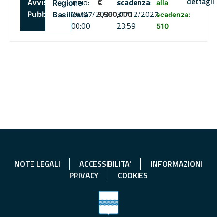
dettagli
inizio:
€
scadenza
:
Avviso
Regione
alla
06/07/2026
5,500,000
31/12/2027
Pubblico
Basilicata
scadenza:
00:00
23:59
510
NOTE LEGALI
ACCESSIBILITA'
INFORMAZIONI
PRIVACY
COOKIES