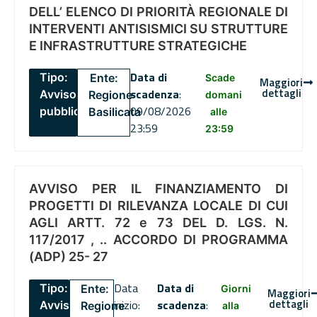
DELL’ ELENCO DI PRIORITÀ REGIONALE DI
INTERVENTI ANTISISMICI SU STRUTTURE
E INFRASTRUTTURE STRATEGICHE
Data di
Tipo:
Ente:
Scade
Maggiori
dettagli
scadenza
:
Avviso
Regione
domani
09/08/2026
pubblico
Basilicata
alle
23:59
23:59
AVVISO PER IL FINANZIAMENTO DI
PROGETTI DI RILEVANZA LOCALE DI CUI
AGLI ARTT. 72 e 73 DEL D. LGS. N.
117/2017 , .. ACCORDO DI PROGRAMMA
(ADP) 25- 27
Data
Data di
Tipo:
Ente:
Giorni
Maggiori
dettagli
inizio:
scadenza
:
Avviso
Regione
alla