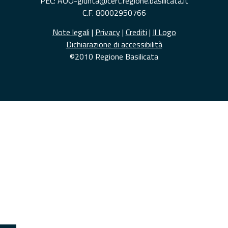
PEC: AOO-giunta@cert.regione.basilicata.it
C.F. 80002950766
Note legali
|
Privacy
|
Crediti
|
Il Logo
Dichiarazione di accessibilità
©2010 Regione Basilicata