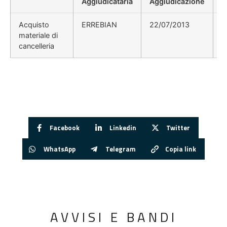
Aggiudicataria
Aggiudicazione
D
Acquisto
ERREBIAN
22/07/2013
materiale di
cancelleria
Facebook
Linkedin
Twitter
WhatsApp
Telegram
Copia link
AVVISI E BANDI