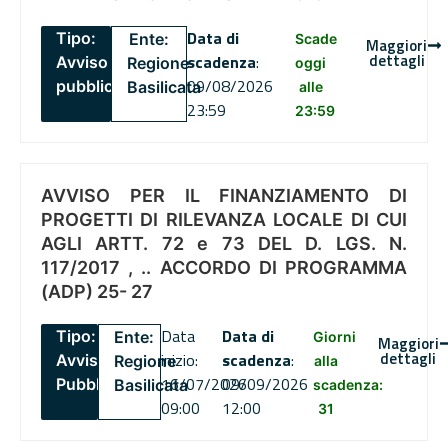
Data di
Tipo:
Ente:
Scade
Maggiori
dettagli
scadenza
:
Avviso
Regione
oggi
09/08/2026
pubblico
Basilicata
alle
23:59
23:59
AVVISO PER IL FINANZIAMENTO DI
PROGETTI DI RILEVANZA LOCALE DI CUI
AGLI ARTT. 72 e 73 DEL D. LGS. N.
117/2017 , .. ACCORDO DI PROGRAMMA
(ADP) 25- 27
Data
Data di
Tipo:
Ente:
Giorni
Maggiori
dettagli
inizio:
scadenza
:
Avviso
Regione
alla
16/07/2026
09/09/2026
Pubblico
Basilicata
scadenza:
09:00
12:00
31