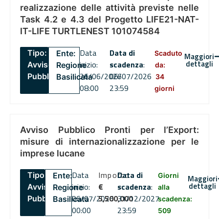
realizzazione delle attività previste nelle
Task 4.2 e 4.3 del Progetto LIFE21-NAT-
IT-LIFE TURTLENEST 101074584
Data
Data di
Tipo:
Ente:
Scaduto
Maggiori
dettagli
inizio:
scadenza
:
Avviso
Regione
da:
26/06/2026
06/07/2026
Pubblico
Basilicata
34
08:00
23:59
giorni
Avviso Pubblico Pronti per l’Export:
misure di internazionalizzazione per le
imprese lucane
Data
Importo
Data di
Tipo:
Ente:
Giorni
Maggiori
dettagli
inizio:
€
scadenza
:
Avviso
Regione
alla
06/07/2026
5,500,000
31/12/2027
Pubblico
Basilicata
scadenza:
00:00
23:59
509