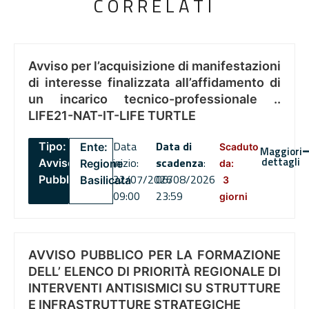
CORRELATI
Avviso per l’acquisizione di manifestazioni
di interesse finalizzata all’affidamento di
un incarico tecnico-professionale ..
LIFE21-NAT-IT-LIFE TURTLE
Data
Data di
Tipo:
Ente:
Scaduto
Maggiori
dettagli
inizio:
scadenza
:
Avviso
Regione
da:
22/07/2026
06/08/2026
Pubblico
Basilicata
3
09:00
23:59
giorni
AVVISO PUBBLICO PER LA FORMAZIONE
DELL’ ELENCO DI PRIORITÀ REGIONALE DI
INTERVENTI ANTISISMICI SU STRUTTURE
E INFRASTRUTTURE STRATEGICHE