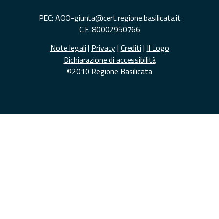
PEC: AOO-giunta@cert.regione.basilicata.it
C.F. 80002950766
Note legali
|
Privacy
|
Crediti
|
Il Logo
Dichiarazione di accessibilità
©2010 Regione Basilicata