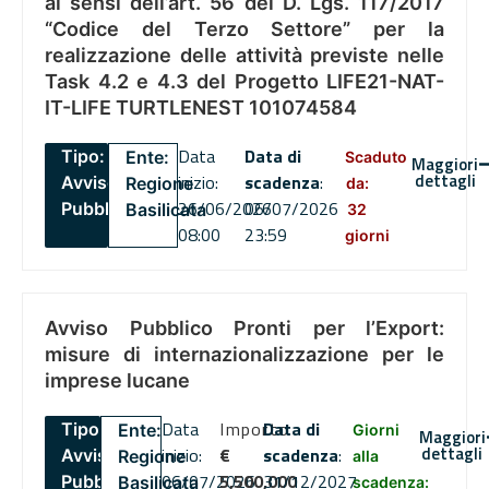
ai sensi dell’art. 56 del D. Lgs. 117/2017
“Codice del Terzo Settore” per la
realizzazione delle attività previste nelle
Task 4.2 e 4.3 del Progetto LIFE21-NAT-
IT-LIFE TURTLENEST 101074584
Data
Data di
Tipo:
Ente:
Scaduto
Maggiori
dettagli
inizio:
scadenza
:
Avviso
Regione
da:
26/06/2026
06/07/2026
Pubblico
Basilicata
32
08:00
23:59
giorni
Avviso Pubblico Pronti per l’Export:
misure di internazionalizzazione per le
imprese lucane
Data
Importo
Data di
Tipo:
Ente:
Giorni
Maggiori
dettagli
inizio:
€
scadenza
:
Avviso
Regione
alla
06/07/2026
5,500,000
31/12/2027
Pubblico
Basilicata
scadenza: