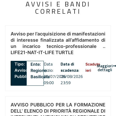
AVVISI E BANDI
CORRELATI
Avviso per l’acquisizione di manifestazioni
di interesse finalizzata all’affidamento di
un incarico tecnico-professionale ..
LIFE21-NAT-IT-LIFE TURTLE
Data
Data di
Tipo:
Ente:
Scaduto
Maggiori
dettagli
inizio:
scadenza
:
Avviso
Regione
ieri
22/07/2026
06/08/2026
Pubblico
Basilicata
09:00
23:59
AVVISO PUBBLICO PER LA FORMAZIONE
DELL’ ELENCO DI PRIORITÀ REGIONALE DI