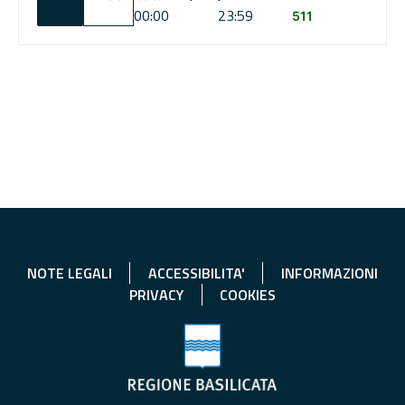
00:00
23:59
511
NOTE LEGALI
ACCESSIBILITA'
INFORMAZIONI
PRIVACY
COOKIES