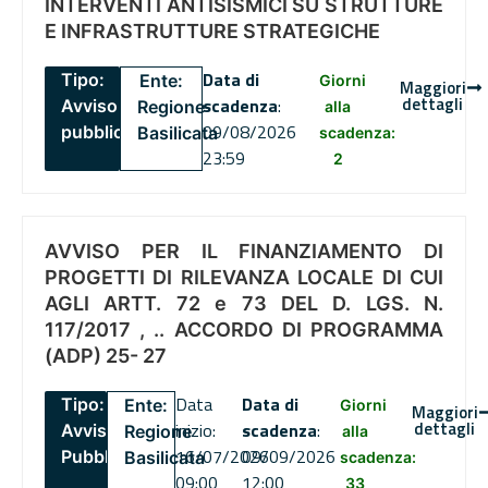
INTERVENTI ANTISISMICI SU STRUTTURE
E INFRASTRUTTURE STRATEGICHE
Data di
Tipo:
Ente:
Giorni
Maggiori
dettagli
scadenza
:
Avviso
Regione
alla
09/08/2026
pubblico
Basilicata
scadenza:
23:59
2
AVVISO PER IL FINANZIAMENTO DI
PROGETTI DI RILEVANZA LOCALE DI CUI
AGLI ARTT. 72 e 73 DEL D. LGS. N.
117/2017 , .. ACCORDO DI PROGRAMMA
(ADP) 25- 27
Data
Data di
Tipo:
Ente:
Giorni
Maggiori
dettagli
inizio:
scadenza
:
Avviso
Regione
alla
16/07/2026
09/09/2026
Pubblico
Basilicata
scadenza:
09:00
12:00
33