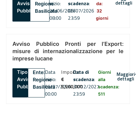
dettagli
inizio:
scadenza
:
Avviso
Regione
da:
26/06/2026
06/07/2026
Pubblico
Basilicata
32
08:00
23:59
giorni
Avviso Pubblico Pronti per l’Export:
misure di internazionalizzazione per le
imprese lucane
Data
Importo
Data di
Tipo:
Ente:
Giorni
Maggiori
dettagli
inizio:
€
scadenza
:
Avviso
Regione
alla
06/07/2026
5,500,000
31/12/2027
Pubblico
Basilicata
scadenza:
00:00
23:59
511