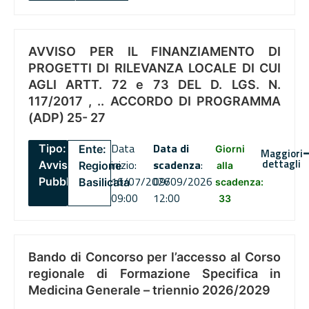
AVVISO PER IL FINANZIAMENTO DI
PROGETTI DI RILEVANZA LOCALE DI CUI
AGLI ARTT. 72 e 73 DEL D. LGS. N.
117/2017 , .. ACCORDO DI PROGRAMMA
(ADP) 25- 27
Data
Data di
Tipo:
Ente:
Giorni
Maggiori
dettagli
inizio:
scadenza
:
Avviso
Regione
alla
16/07/2026
09/09/2026
Pubblico
Basilicata
scadenza:
09:00
12:00
33
Bando di Concorso per l’accesso al Corso
regionale di Formazione Specifica in
Medicina Generale – triennio 2026/2029