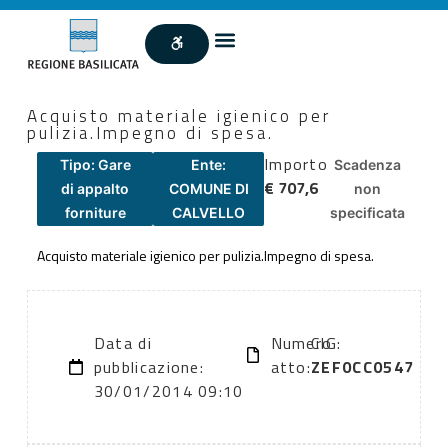
Acquisto materiale igienico per
pulizia.Impegno di spesa.
Importo
Tipo: Gare
Ente:
Scadenza
€ 707,6
di appalto
COMUNE DI
non
forniture
CALVELLO
specificata
Acquisto materiale igienico per pulizia.Impegno di spesa.
Data di
Numero
CIG:
pubblicazione:
atto:
ZEF0CC0547
30/01/2014 09:10