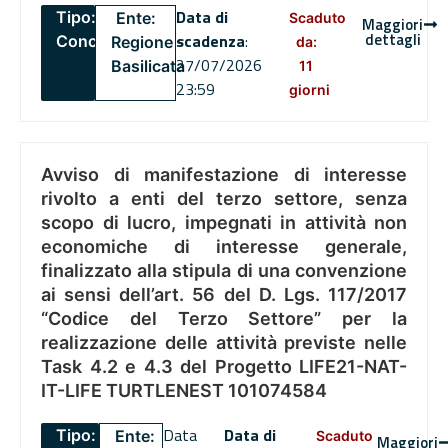
Data di
Tipo:
Ente:
Scaduto
Maggiori
dettagli
scadenza
:
Concorsi
Regione
da:
27/07/2026
Basilicata
11
23:59
giorni
Avviso di manifestazione di interesse
rivolto a enti del terzo settore, senza
scopo di lucro, impegnati in attività non
economiche di interesse generale,
finalizzato alla stipula di una convenzione
ai sensi dell’art. 56 del D. Lgs. 117/2017
“Codice del Terzo Settore” per la
realizzazione delle attività previste nelle
Task 4.2 e 4.3 del Progetto LIFE21-NAT-
IT-LIFE TURTLENEST 101074584
Data
Data di
Tipo:
Ente:
Scaduto
Maggiori