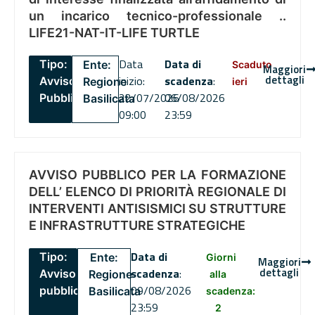
un incarico tecnico-professionale ..
LIFE21-NAT-IT-LIFE TURTLE
Data
Data di
Tipo:
Ente:
Scaduto
Maggiori
dettagli
inizio:
scadenza
:
Avviso
Regione
ieri
22/07/2026
06/08/2026
Pubblico
Basilicata
09:00
23:59
AVVISO PUBBLICO PER LA FORMAZIONE
DELL’ ELENCO DI PRIORITÀ REGIONALE DI
INTERVENTI ANTISISMICI SU STRUTTURE
E INFRASTRUTTURE STRATEGICHE
Data di
Tipo:
Ente:
Giorni
Maggiori
dettagli
scadenza
:
Avviso
Regione
alla
09/08/2026
pubblico
Basilicata
scadenza:
23:59
2