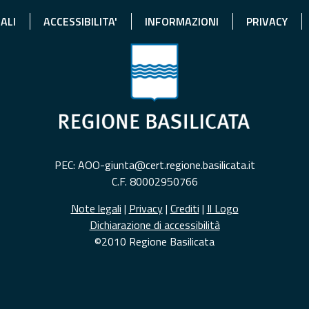
ALI
ACCESSIBILITA'
INFORMAZIONI
PRIVACY
PEC: AOO-giunta@cert.regione.basilicata.it
C.F. 80002950766
Note legali
|
Privacy
|
Crediti
|
Il Logo
Dichiarazione di accessibilità
©2010 Regione Basilicata