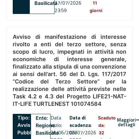
27/07/2026
Basilicata
11
23:59
giorni
Avviso di manifestazione di interesse
rivolto a enti del terzo settore, senza
scopo di lucro, impegnati in attività non
economiche di interesse generale,
finalizzato alla stipula di una convenzione
ai sensi dell’art. 56 del D. Lgs. 117/2017
“Codice del Terzo Settore” per la
realizzazione delle attività previste nelle
Task 4.2 e 4.3 del Progetto LIFE21-NAT-
IT-LIFE TURTLENEST 101074584
Data
Data di
Tipo:
Ente:
Scaduto
Maggiori
dettagli
inizio:
scadenza
:
Avviso
Regione
da:
26/06/2026
06/07/2026
Pubblico
Basilicata
32