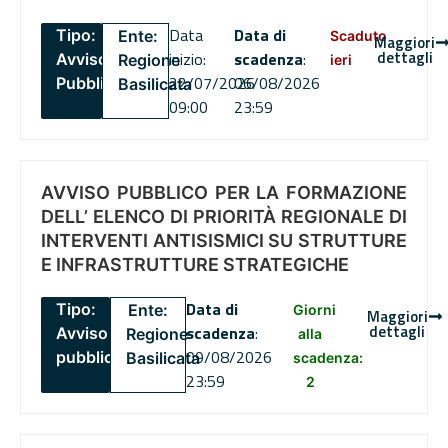
Data
Data di
Tipo:
Ente:
Scaduto
Maggiori
dettagli
inizio:
scadenza
:
Avviso
Regione
ieri
22/07/2026
06/08/2026
Pubblico
Basilicata
09:00
23:59
AVVISO PUBBLICO PER LA FORMAZIONE
DELL’ ELENCO DI PRIORITÀ REGIONALE DI
INTERVENTI ANTISISMICI SU STRUTTURE
E INFRASTRUTTURE STRATEGICHE
Data di
Tipo:
Ente:
Giorni
Maggiori
dettagli
scadenza
:
Avviso
Regione
alla
09/08/2026
pubblico
Basilicata
scadenza:
23:59
2