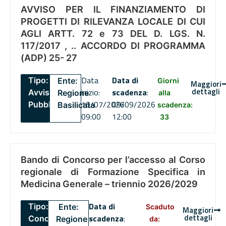
AVVISO PER IL FINANZIAMENTO DI
PROGETTI DI RILEVANZA LOCALE DI CUI
AGLI ARTT. 72 e 73 DEL D. LGS. N.
117/2017 , .. ACCORDO DI PROGRAMMA
(ADP) 25- 27
Data
Data di
Tipo:
Ente:
Giorni
Maggiori
dettagli
inizio:
scadenza
:
Avviso
Regione
alla
16/07/2026
09/09/2026
Pubblico
Basilicata
scadenza:
09:00
12:00
33
Bando di Concorso per l’accesso al Corso
regionale di Formazione Specifica in
Medicina Generale – triennio 2026/2029
Data di
Tipo:
Ente:
Scaduto
Maggiori
dettagli
scadenza
:
Concorsi
Regione
da: