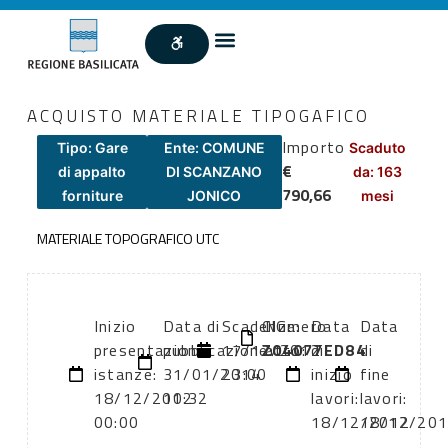
ACQUISTO MATERIALE TIPOGAFICO
Importo
Tipo: Gare
Ente: COMUNE
Scaduto
€
di appalto
DI SCANZANO
da: 163
790,66
forniture
JONICO
mesi
MATERIALE TOPOGRAFICO UTC
Inizio
Data di
Scadenza:
CIG:
Numero
Data
Data
presentazione
pubblicazione:
17/12/2012
Z04077ED84
atto:
di
di
istanze:
31/01/2014
23:00
inizio
fine
18/12/2012
10:32
lavori:
lavori:
00:00
18/12/2012
18/12/20