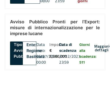
08:00
23:59
giorni
Avviso Pubblico Pronti per l’Export:
misure di internazionalizzazione per le
imprese lucane
Data
Importo
Data di
Tipo:
Ente:
Giorni
Maggiori
dettagli
inizio:
€
scadenza
:
Avviso
Regione
alla
06/07/2026
5,500,000
31/12/2027
Pubblico
Basilicata
scadenza:
00:00
23:59
511