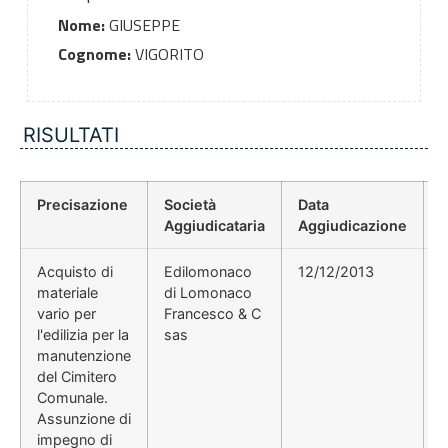
Nome:
GIUSEPPE
Cognome:
VIGORITO
RISULTATI
Precisazione
Società
Data
P
Aggiudicataria
Aggiudicazione
Acquisto di
Edilomonaco
12/12/2013
materiale
di Lomonaco
vario per
Francesco & C
l'edilizia per la
sas
manutenzione
del Cimitero
Comunale.
Assunzione di
impegno di