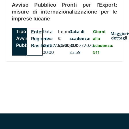
Avviso Pubblico Pronti per l’Export:
misure di internazionalizzazione per le
imprese lucane
Data
Importo
Data di
Tipo:
Ente:
Giorni
Maggiori
dettagli
inizio:
€
scadenza
:
Avviso
Regione
alla
06/07/2026
5,500,000
31/12/2027
Pubblico
Basilicata
scadenza:
00:00
23:59
511