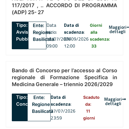
117/2017 , .. ACCORDO DI PROGRAMMA
(ADP) 25- 27
Data
Data di
Tipo:
Ente:
Giorni
Maggiori
dettagli
inizio:
scadenza
:
Avviso
Regione
alla
16/07/2026
09/09/2026
Pubblico
Basilicata
scadenza:
09:00
12:00
33
Bando di Concorso per l’accesso al Corso
regionale di Formazione Specifica in
Medicina Generale – triennio 2026/2029
Data di
Tipo:
Ente:
Scaduto
Maggiori
dettagli
scadenza
:
Concorsi
Regione
da:
27/07/2026
Basilicata
11
23:59
giorni