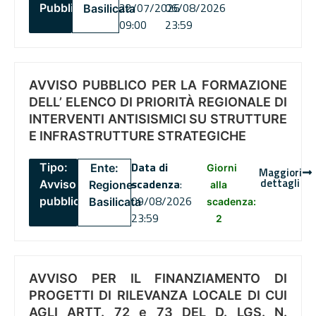
22/07/2026
06/08/2026
Pubblico
Basilicata
09:00
23:59
AVVISO PUBBLICO PER LA FORMAZIONE
DELL’ ELENCO DI PRIORITÀ REGIONALE DI
INTERVENTI ANTISISMICI SU STRUTTURE
E INFRASTRUTTURE STRATEGICHE
Data di
Tipo:
Ente:
Giorni
Maggiori
dettagli
scadenza
:
Avviso
Regione
alla
09/08/2026
pubblico
Basilicata
scadenza:
23:59
2
AVVISO PER IL FINANZIAMENTO DI
PROGETTI DI RILEVANZA LOCALE DI CUI
AGLI ARTT. 72 e 73 DEL D. LGS. N.