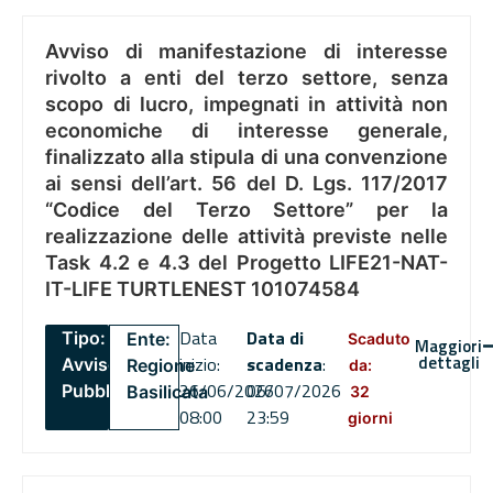
Avviso di manifestazione di interesse
rivolto a enti del terzo settore, senza
scopo di lucro, impegnati in attività non
economiche di interesse generale,
finalizzato alla stipula di una convenzione
ai sensi dell’art. 56 del D. Lgs. 117/2017
“Codice del Terzo Settore” per la
realizzazione delle attività previste nelle
Task 4.2 e 4.3 del Progetto LIFE21-NAT-
IT-LIFE TURTLENEST 101074584
Data
Data di
Tipo:
Ente:
Scaduto
Maggiori
dettagli
inizio:
scadenza
:
Avviso
Regione
da:
26/06/2026
06/07/2026
Pubblico
Basilicata
32
08:00
23:59
giorni