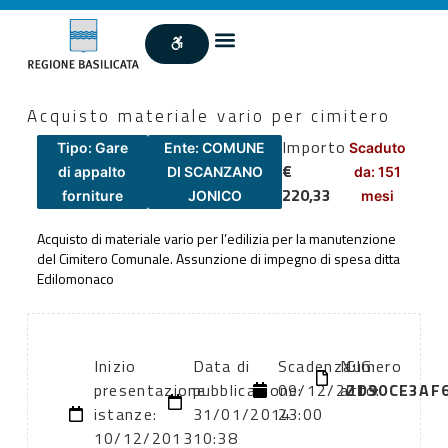
Acquisto materiale vario per cimitero
Importo
Tipo: Gare
Ente: COMUNE
Scaduto
€
di appalto
DI SCANZANO
da: 151
220,33
forniture
JONICO
mesi
Acquisto di materiale vario per l’edilizia per la manutenzione
del Cimitero Comunale. Assunzione di impegno di spesa ditta
Edilomonaco
Inizio
Data di
Scadenza:
Numero
CIG:
presentazione
pubblicazione:
09/12/2013
atto:
ZD90CE3AF
istanze:
31/01/2014
23:00
10/12/2013
10:38