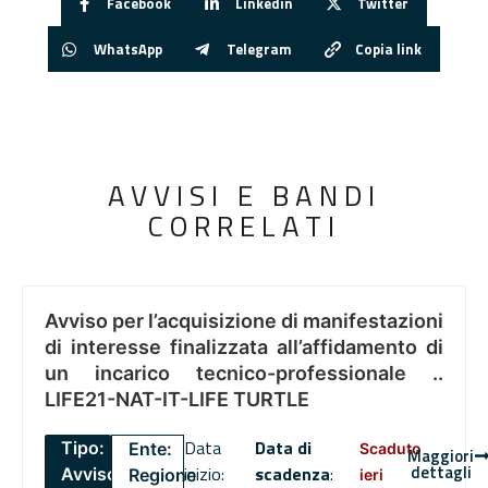
Facebook
Linkedin
Twitter
WhatsApp
Telegram
Copia link
AVVISI E BANDI
CORRELATI
Avviso per l’acquisizione di manifestazioni
di interesse finalizzata all’affidamento di
un incarico tecnico-professionale ..
LIFE21-NAT-IT-LIFE TURTLE
Data
Data di
Tipo:
Ente:
Scaduto
Maggiori
dettagli
inizio:
scadenza
:
Avviso
Regione
ieri