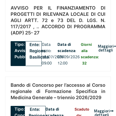
AVVISO PER IL FINANZIAMENTO DI
PROGETTI DI RILEVANZA LOCALE DI CUI
AGLI ARTT. 72 e 73 DEL D. LGS. N.
117/2017 , .. ACCORDO DI PROGRAMMA
(ADP) 25- 27
Data
Data di
Tipo:
Ente:
Giorni
Maggiori
dettagli
inizio:
scadenza
:
Avviso
Regione
alla
16/07/2026
09/09/2026
Pubblico
Basilicata
scadenza:
09:00
12:00
32
Bando di Concorso per l’accesso al Corso
regionale di Formazione Specifica in
Medicina Generale – triennio 2026/2029
Data di
Tipo:
Ente:
Scaduto
Maggiori
dettagli
scadenza
:
Concorsi
Regione
da: