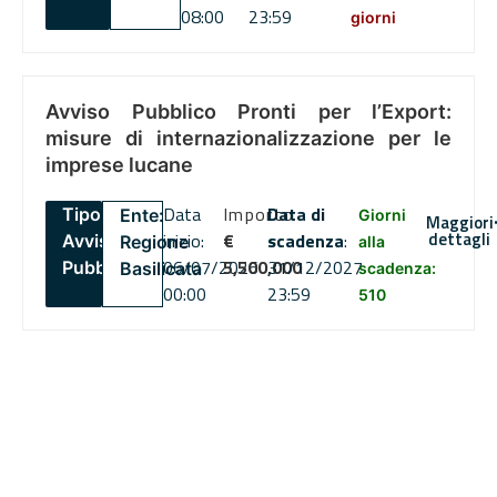
08:00
23:59
giorni
Avviso Pubblico Pronti per l’Export:
misure di internazionalizzazione per le
imprese lucane
Data
Importo
Data di
Tipo:
Ente:
Giorni
Maggiori
dettagli
inizio:
€
scadenza
:
Avviso
Regione
alla
06/07/2026
5,500,000
31/12/2027
Pubblico
Basilicata
scadenza:
00:00
23:59
510