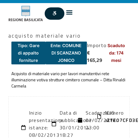
acquisto materiale vario
Importo
Tipo: Gare
Ente: COMUNE
Scaduto
€
di appalto
DI SCANZANO
da: 174
165,29
forniture
JONICO
mesi
Acquisto di materiale vario per lavori manutentivi rete
illuminazione votiva strutture cimitero comunale – Ditta Rinaldi
Carmela
Inizio
Data di
Scadenza:
Numero
CIG:
presentazione
pubblicazione:
07/02/2012
atto:
Z7E07CFD3
istanze:
30/01/2014
23:00
08/02/2013
18:27