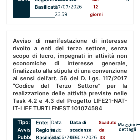
27/07/2026
Basilicata
12
23:59
giorni
Avviso di manifestazione di interesse
rivolto a enti del terzo settore, senza
scopo di lucro, impegnati in attività non
economiche di interesse generale,
finalizzato alla stipula di una convenzione
ai sensi dell’art. 56 del D. Lgs. 117/2017
“Codice del Terzo Settore” per la
realizzazione delle attività previste nelle
Task 4.2 e 4.3 del Progetto LIFE21-NAT-
IT-LIFE TURTLENEST 101074584
Data
Data di
Tipo:
Ente:
Scaduto
Maggiori
dettagli
inizio:
scadenza
:
Avviso
Regione
da:
26/06/2026
06/07/2026
Pubblico
Basilicata
33