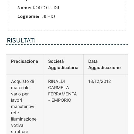
Nome:
ROCCO LUIGI
Cognome:
DICHIO
RISULTATI
Precisazione
Società
Data
P
Aggiudicataria
Aggiudicazione
D
Acquisto di
RINALDI
18/12/2012
1
materiale
CARMELA
vario per
FERRAMENTA
lavori
- EMPORIO
manutentivi
rete
illuminazione
votiva
strutture