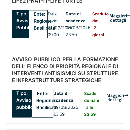
LIFE21-NAT-IT-LIFE TURTLE
Data
Data di
Tipo:
Ente:
Scaduto
Maggiori
dettagli
inizio:
scadenza
:
Avviso
Regione
da:
22/07/2026
06/08/2026
Pubblico
Basilicata
2
09:00
23:59
giorni
AVVISO PUBBLICO PER LA FORMAZIONE
DELL’ ELENCO DI PRIORITÀ REGIONALE DI
INTERVENTI ANTISISMICI SU STRUTTURE
E INFRASTRUTTURE STRATEGICHE
Data di
Tipo:
Ente:
Scade
Maggiori
dettagli
scadenza
:
Avviso
Regione
domani
09/08/2026
pubblico
Basilicata
alle
23:59
23:59