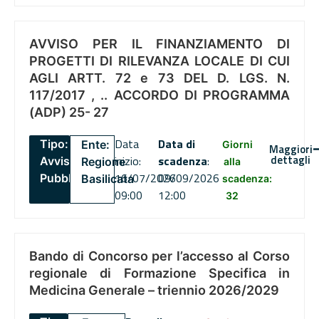
AVVISO PER IL FINANZIAMENTO DI
PROGETTI DI RILEVANZA LOCALE DI CUI
AGLI ARTT. 72 e 73 DEL D. LGS. N.
117/2017 , .. ACCORDO DI PROGRAMMA
(ADP) 25- 27
Data
Data di
Tipo:
Ente:
Giorni
Maggiori
dettagli
inizio:
scadenza
:
Avviso
Regione
alla
16/07/2026
09/09/2026
Pubblico
Basilicata
scadenza:
09:00
12:00
32
Bando di Concorso per l’accesso al Corso
regionale di Formazione Specifica in
Medicina Generale – triennio 2026/2029