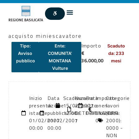
acquisto miniescavatore
Importo
Tipo:
Ente:
Scaduto
€
Avviso
COMUNITA'
da: 233
36.000,00
pubblico
MONTANA
mesi
Vulture
Inizio
Data
Scadenza:
Numero
Data
Importo
Categorie
presentazione
di
15/02/2007
atto:
atto:
oneri
lavori
istanze:
pubblicazione:
12:00
DETERMINA
03/01/2007
sicurezza:
(DPR
01/02/2007
01/02/2007
1
0
2000):
00:00
00:00
0000 -
NON