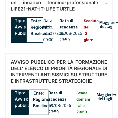
un incarico tecnico-professionale ..
LIFE21-NAT-IT-LIFE TURTLE
Data
Data di
Tipo:
Ente:
Scaduto
Maggiori
dettagli
inizio:
scadenza
:
Avviso
Regione
da:
22/07/2026
06/08/2026
Pubblico
Basilicata
2
09:00
23:59
giorni
AVVISO PUBBLICO PER LA FORMAZIONE
DELL’ ELENCO DI PRIORITÀ REGIONALE DI
INTERVENTI ANTISISMICI SU STRUTTURE
E INFRASTRUTTURE STRATEGICHE
Data di
Tipo:
Ente:
Scade
Maggiori
dettagli
scadenza
:
Avviso
Regione
domani
09/08/2026
pubblico
Basilicata
alle
23:59
23:59