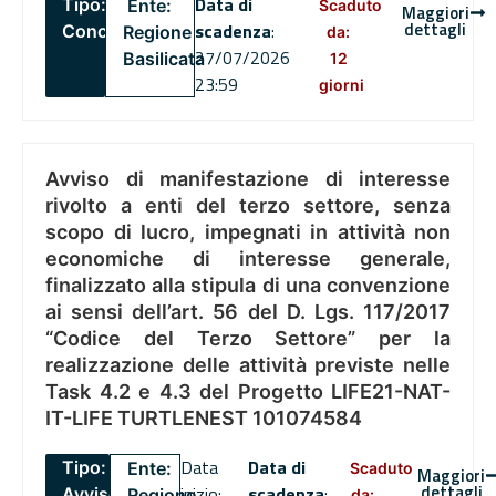
Data di
Tipo:
Ente:
Scaduto
Maggiori
dettagli
scadenza
:
Concorsi
Regione
da:
27/07/2026
Basilicata
12
23:59
giorni
Avviso di manifestazione di interesse
rivolto a enti del terzo settore, senza
scopo di lucro, impegnati in attività non
economiche di interesse generale,
finalizzato alla stipula di una convenzione
ai sensi dell’art. 56 del D. Lgs. 117/2017
“Codice del Terzo Settore” per la
realizzazione delle attività previste nelle
Task 4.2 e 4.3 del Progetto LIFE21-NAT-
IT-LIFE TURTLENEST 101074584
Data
Data di
Tipo:
Ente:
Scaduto
Maggiori
dettagli
inizio:
scadenza
:
Avviso
Regione
da: