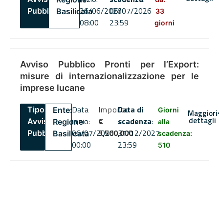
26/06/2026
06/07/2026
Pubblico
Basilicata
33
08:00
23:59
giorni
Avviso Pubblico Pronti per l’Export:
misure di internazionalizzazione per le
imprese lucane
Data
Importo
Data di
Tipo:
Ente:
Giorni
Maggiori
dettagli
inizio:
€
scadenza
:
Avviso
Regione
alla
06/07/2026
5,500,000
31/12/2027
Pubblico
Basilicata
scadenza:
00:00
23:59
510