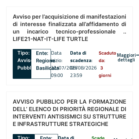
Avviso per l’acquisizione di manifestazioni
di interesse finalizzata all’affidamento di
un incarico tecnico-professionale ..
LIFE21-NAT-IT-LIFE TURTLE
Data
Data di
Tipo:
Ente:
Scaduto
Maggiori
dettagli
inizio:
scadenza
:
Avviso
Regione
da:
22/07/2026
06/08/2026
Pubblico
Basilicata
3
09:00
23:59
giorni
AVVISO PUBBLICO PER LA FORMAZIONE
DELL’ ELENCO DI PRIORITÀ REGIONALE DI
INTERVENTI ANTISISMICI SU STRUTTURE
E INFRASTRUTTURE STRATEGICHE
Data di
Tipo:
Ente:
Scade