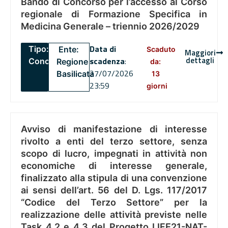
Bando di Concorso per l’accesso al Corso
regionale di Formazione Specifica in
Medicina Generale – triennio 2026/2029
Data di
Tipo:
Ente:
Scaduto
Maggiori
dettagli
scadenza
:
Concorsi
Regione
da:
27/07/2026
Basilicata
13
23:59
giorni
Avviso di manifestazione di interesse
rivolto a enti del terzo settore, senza
scopo di lucro, impegnati in attività non
economiche di interesse generale,
finalizzato alla stipula di una convenzione
ai sensi dell’art. 56 del D. Lgs. 117/2017
“Codice del Terzo Settore” per la
realizzazione delle attività previste nelle
Task 4.2 e 4.3 del Progetto LIFE21-NAT-