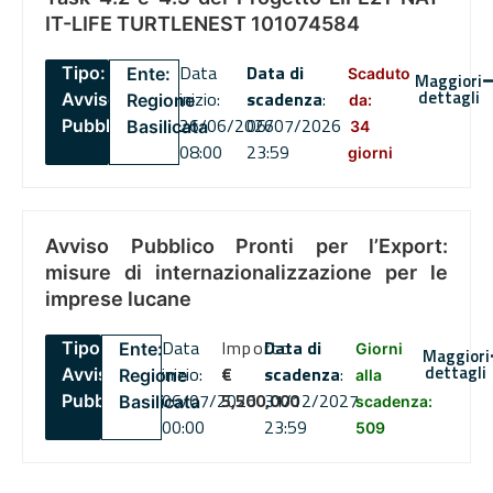
IT-LIFE TURTLENEST 101074584
Data
Data di
Tipo:
Ente:
Scaduto
Maggiori
dettagli
inizio:
scadenza
:
Avviso
Regione
da:
26/06/2026
06/07/2026
Pubblico
Basilicata
34
08:00
23:59
giorni
Avviso Pubblico Pronti per l’Export:
misure di internazionalizzazione per le
imprese lucane
Data
Importo
Data di
Tipo:
Ente:
Giorni
Maggiori
dettagli
inizio:
€
scadenza
:
Avviso
Regione
alla
06/07/2026
5,500,000
31/12/2027
Pubblico
Basilicata
scadenza:
00:00
23:59
509