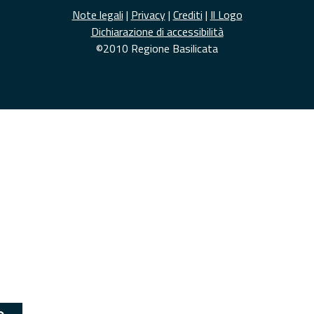
Note legali
|
Privacy
|
Crediti
|
Il Logo
Dichiarazione di accessibilità
©2010 Regione Basilicata