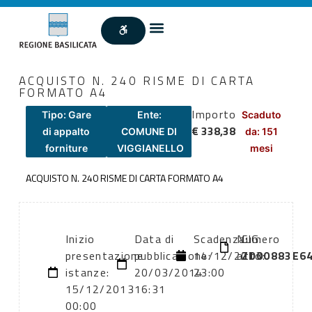
ACQUISTO N. 240 RISME DI CARTA
FORMATO A4
Importo
Tipo: Gare
Ente:
Scaduto
€ 338,38
di appalto
COMUNE DI
da: 151
forniture
VIGGIANELLO
mesi
ACQUISTO N. 240 RISME DI CARTA FORMATO A4
Inizio
Data di
Scadenza:
Numero
CIG:
presentazione
pubblicazione:
14/12/2013
atto:
ZD00883E6
istanze:
20/03/2014
23:00
15/12/2013
16:31
00:00