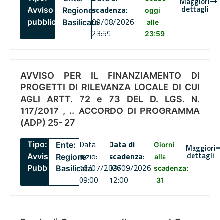
Maggiori
dettagli
scadenza
:
Avviso
Regione
oggi
09/08/2026
pubblico
Basilicata
alle
23:59
23:59
AVVISO PER IL FINANZIAMENTO DI
PROGETTI DI RILEVANZA LOCALE DI CUI
AGLI ARTT. 72 e 73 DEL D. LGS. N.
117/2017 , .. ACCORDO DI PROGRAMMA
(ADP) 25- 27
Data
Data di
Tipo:
Ente:
Giorni
Maggiori
dettagli
inizio:
scadenza
:
Avviso
Regione
alla
16/07/2026
09/09/2026
Pubblico
Basilicata
scadenza:
09:00
12:00
31