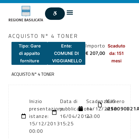
ACQUISTO N° 4 TONER
Importo
Tipo: Gare
Ente:
Scaduto
€ 207,00
di appalto
COMUNE DI
da: 151
forniture
VIGGIANELLO
mesi
ACQUISTO N° 4 TONER
Inizio
Data di
Scadenza:
Numero
CIG:
presentazione
pubblicazione:
14/12/2013
atto:
Z50090B21
istanze:
16/04/2014
23:00
15/12/2013
15:25
00:00