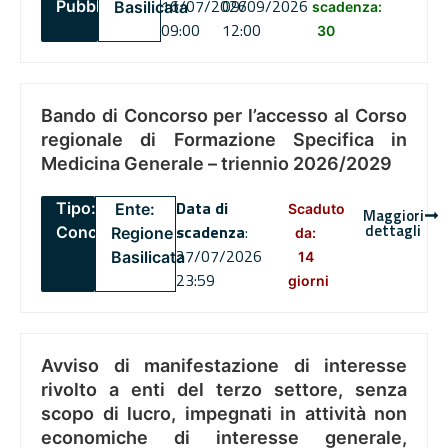
16/07/2026
09/09/2026
Pubblico
Basilicata
scadenza:
09:00
12:00
30
Bando di Concorso per l’accesso al Corso
regionale di Formazione Specifica in
Medicina Generale – triennio 2026/2029
Data di
Tipo:
Ente:
Scaduto
Maggiori
dettagli
scadenza
:
Concorsi
Regione
da:
27/07/2026
Basilicata
14
23:59
giorni
Avviso di manifestazione di interesse
rivolto a enti del terzo settore, senza
scopo di lucro, impegnati in attività non
economiche di interesse generale,