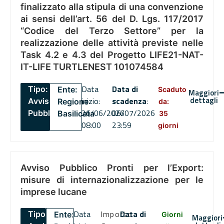
finalizzato alla stipula di una convenzione
ai sensi dell’art. 56 del D. Lgs. 117/2017
“Codice del Terzo Settore” per la
realizzazione delle attività previste nelle
Task 4.2 e 4.3 del Progetto LIFE21-NAT-
IT-LIFE TURTLENEST 101074584
Data
Data di
Tipo:
Ente:
Scaduto
Maggiori
dettagli
inizio:
scadenza
:
Avviso
Regione
da:
26/06/2026
06/07/2026
Pubblico
Basilicata
35
08:00
23:59
giorni
Avviso Pubblico Pronti per l’Export:
misure di internazionalizzazione per le
imprese lucane
Data
Importo
Data di
Tipo:
Ente:
Giorni
Maggiori