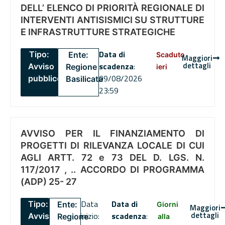
DELL’ ELENCO DI PRIORITÀ REGIONALE DI
INTERVENTI ANTISISMICI SU STRUTTURE
E INFRASTRUTTURE STRATEGICHE
Data di
Tipo:
Ente:
Scaduto
Maggiori
dettagli
scadenza
:
Avviso
Regione
ieri
09/08/2026
pubblico
Basilicata
23:59
AVVISO PER IL FINANZIAMENTO DI
PROGETTI DI RILEVANZA LOCALE DI CUI
AGLI ARTT. 72 e 73 DEL D. LGS. N.
117/2017 , .. ACCORDO DI PROGRAMMA
(ADP) 25- 27
Data
Data di
Tipo:
Ente:
Giorni
Maggiori
dettagli
inizio:
scadenza
:
Avviso
Regione
alla