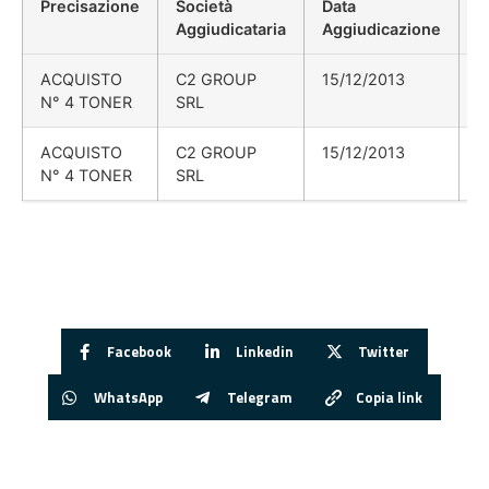
Precisazione
Società
Data
P
Aggiudicataria
Aggiudicazione
D
ACQUISTO
C2 GROUP
15/12/2013
N° 4 TONER
SRL
ACQUISTO
C2 GROUP
15/12/2013
N° 4 TONER
SRL
Facebook
Linkedin
Twitter
WhatsApp
Telegram
Copia link