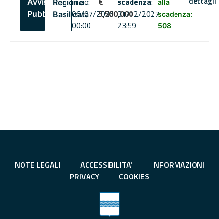
dettagli
inizio:
€
scadenza
:
Avviso
Regione
alla
06/07/2026
5,500,000
31/12/2027
Pubblico
Basilicata
scadenza:
00:00
23:59
508
NOTE LEGALI
ACCESSIBILITA'
INFORMAZIONI
PRIVACY
COOKIES