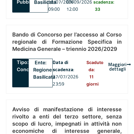
16/07/2026
09/09/2026
Pubblico
Basilicata
scadenza:
09:00
12:00
33
Bando di Concorso per l’accesso al Corso
regionale di Formazione Specifica in
Medicina Generale – triennio 2026/2029
Data di
Tipo:
Ente:
Scaduto
Maggiori
dettagli
scadenza
:
Concorsi
Regione
da:
27/07/2026
Basilicata
11
23:59
giorni
Avviso di manifestazione di interesse
rivolto a enti del terzo settore, senza
scopo di lucro, impegnati in attività non
economiche di interesse generale,