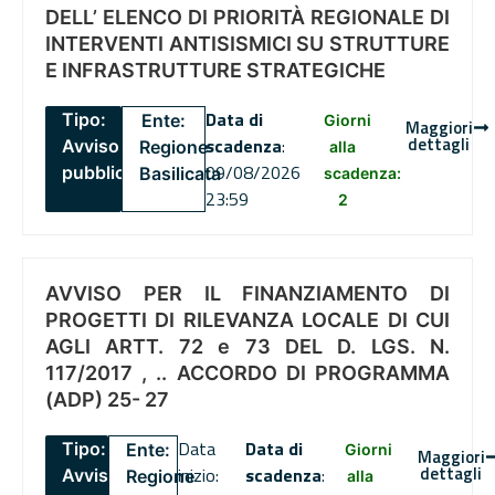
DELL’ ELENCO DI PRIORITÀ REGIONALE DI
INTERVENTI ANTISISMICI SU STRUTTURE
E INFRASTRUTTURE STRATEGICHE
Data di
Tipo:
Ente:
Giorni
Maggiori
dettagli
scadenza
:
Avviso
Regione
alla
09/08/2026
pubblico
Basilicata
scadenza:
23:59
2
AVVISO PER IL FINANZIAMENTO DI
PROGETTI DI RILEVANZA LOCALE DI CUI
AGLI ARTT. 72 e 73 DEL D. LGS. N.
117/2017 , .. ACCORDO DI PROGRAMMA
(ADP) 25- 27
Data
Data di
Tipo:
Ente:
Giorni
Maggiori
dettagli
inizio:
scadenza
:
Avviso
Regione
alla