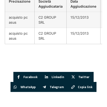
Precisazione
Società
Data
P
Aggiudicataria
Aggiudicazione
D
acquisto pc
C2 GROUP
15/12/2013
asus
SRL
acquisto pc
C2 GROUP
15/12/2013
asus
SRL
Facebook
Linkedin
Twitter
WhatsApp
Telegram
Copia link