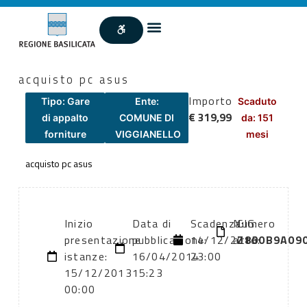
acquisto pc asus
Importo
Tipo: Gare
Ente:
Scaduto
€ 319,99
di appalto
COMUNE DI
da: 151
forniture
VIGGIANELLO
mesi
acquisto pc asus
Inizio
Data di
Scadenza:
Numero
CIG:
presentazione
pubblicazione:
14/12/2013
atto:
Z800B9A09
istanze:
16/04/2014
23:00
15/12/2013
15:23
00:00