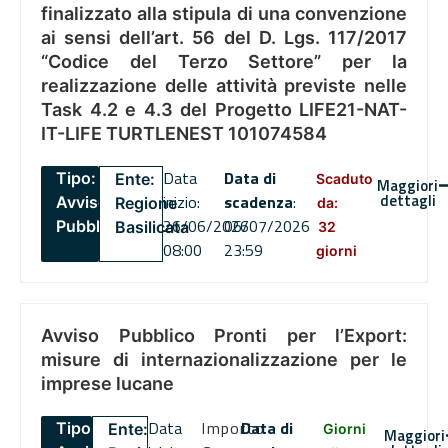
finalizzato alla stipula di una convenzione
ai sensi dell’art. 56 del D. Lgs. 117/2017
“Codice del Terzo Settore” per la
realizzazione delle attività previste nelle
Task 4.2 e 4.3 del Progetto LIFE21-NAT-
IT-LIFE TURTLENEST 101074584
Data
Data di
Tipo:
Ente:
Scaduto
Maggiori
dettagli
inizio:
scadenza
:
Avviso
Regione
da:
26/06/2026
06/07/2026
Pubblico
Basilicata
32
08:00
23:59
giorni
Avviso Pubblico Pronti per l’Export:
misure di internazionalizzazione per le
imprese lucane
Data
Importo
Data di
Tipo:
Ente:
Giorni
Maggiori