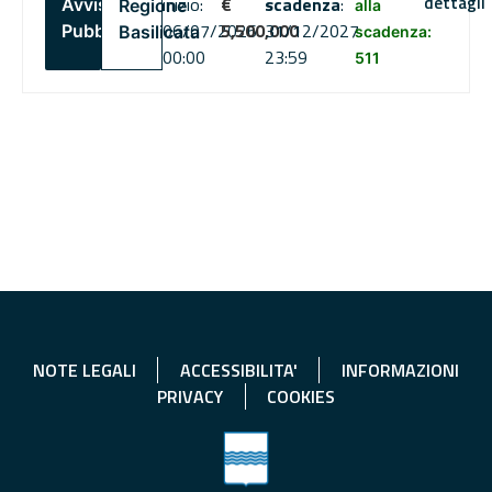
dettagli
inizio:
€
scadenza
:
Avviso
Regione
alla
06/07/2026
5,500,000
31/12/2027
Pubblico
Basilicata
scadenza:
00:00
23:59
511
NOTE LEGALI
ACCESSIBILITA'
INFORMAZIONI
PRIVACY
COOKIES