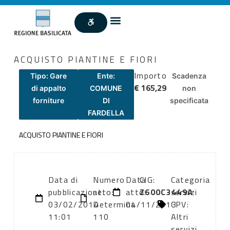
ACQUISTO PIANTINE E FIORI
Importo
Tipo: Gare
Ente:
Scadenza
€ 165,29
di appalto
COMUNE
non
forniture
DI
specificata
FARDELLA
ACQUISTO PIANTINE E FIORI
Data di
Numero
Data
CIG:
Categoria
pubblicazione:
atto:
atto:
Z600C3449A
servizi
03/02/2014
Determina
04/11/2013
CPV:
11:01
110
Altri
servizi