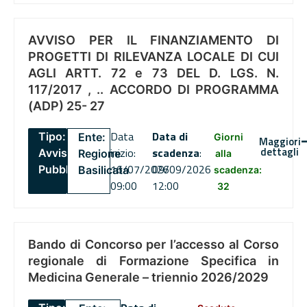
AVVISO PER IL FINANZIAMENTO DI
PROGETTI DI RILEVANZA LOCALE DI CUI
AGLI ARTT. 72 e 73 DEL D. LGS. N.
117/2017 , .. ACCORDO DI PROGRAMMA
(ADP) 25- 27
Data
Data di
Tipo:
Ente:
Giorni
Maggiori
dettagli
inizio:
scadenza
:
Avviso
Regione
alla
16/07/2026
09/09/2026
Pubblico
Basilicata
scadenza:
09:00
12:00
32
Bando di Concorso per l’accesso al Corso
regionale di Formazione Specifica in
Medicina Generale – triennio 2026/2029