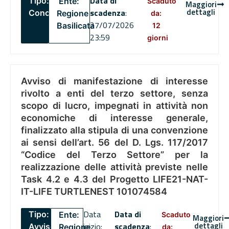
Data di
Tipo:
Ente:
Scaduto
Maggiori
dettagli
scadenza
:
Concorsi
Regione
da:
27/07/2026
Basilicata
12
23:59
giorni
Avviso di manifestazione di interesse
rivolto a enti del terzo settore, senza
scopo di lucro, impegnati in attività non
economiche di interesse generale,
finalizzato alla stipula di una convenzione
ai sensi dell’art. 56 del D. Lgs. 117/2017
“Codice del Terzo Settore” per la
realizzazione delle attività previste nelle
Task 4.2 e 4.3 del Progetto LIFE21-NAT-
IT-LIFE TURTLENEST 101074584
Data
Data di
Tipo:
Ente:
Scaduto
Maggiori
dettagli
inizio:
scadenza
:
Avviso
Regione
da: