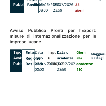
26/06/2026
06/07/2026
Pubblico
Basilicata
33
08:00
23:59
giorni
Avviso Pubblico Pronti per l’Export:
misure di internazionalizzazione per le
imprese lucane
Data
Importo
Data di
Tipo:
Ente:
Giorni
Maggiori
dettagli
inizio:
€
scadenza
:
Avviso
Regione
alla
06/07/2026
5,500,000
31/12/2027
Pubblico
Basilicata
scadenza:
00:00
23:59
510