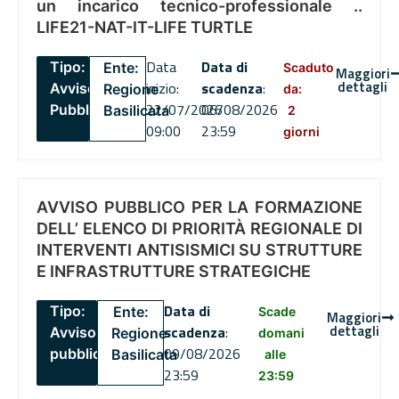
un incarico tecnico-professionale ..
LIFE21-NAT-IT-LIFE TURTLE
Data
Data di
Tipo:
Ente:
Scaduto
Maggiori
dettagli
inizio:
scadenza
:
Avviso
Regione
da:
22/07/2026
06/08/2026
Pubblico
Basilicata
2
09:00
23:59
giorni
AVVISO PUBBLICO PER LA FORMAZIONE
DELL’ ELENCO DI PRIORITÀ REGIONALE DI
INTERVENTI ANTISISMICI SU STRUTTURE
E INFRASTRUTTURE STRATEGICHE
Data di
Tipo:
Ente:
Scade
Maggiori
dettagli
scadenza
:
Avviso
Regione
domani
09/08/2026
pubblico
Basilicata
alle
23:59
23:59