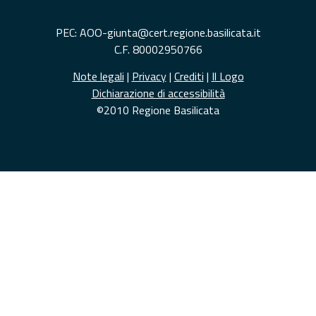
PEC: AOO-giunta@cert.regione.basilicata.it
C.F. 80002950766
Note legali
|
Privacy
|
Crediti
|
Il Logo
Dichiarazione di accessibilità
©2010 Regione Basilicata