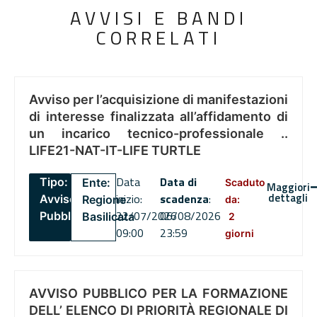
AVVISI E BANDI
CORRELATI
Avviso per l’acquisizione di manifestazioni
di interesse finalizzata all’affidamento di
un incarico tecnico-professionale ..
LIFE21-NAT-IT-LIFE TURTLE
Data
Data di
Tipo:
Ente:
Scaduto
Maggiori
dettagli
inizio:
scadenza
:
Avviso
Regione
da:
22/07/2026
06/08/2026
Pubblico
Basilicata
2
09:00
23:59
giorni
AVVISO PUBBLICO PER LA FORMAZIONE
DELL’ ELENCO DI PRIORITÀ REGIONALE DI