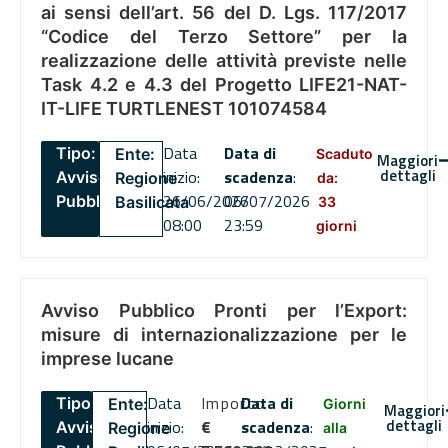
ai sensi dell’art. 56 del D. Lgs. 117/2017
“Codice del Terzo Settore” per la
realizzazione delle attività previste nelle
Task 4.2 e 4.3 del Progetto LIFE21-NAT-
IT-LIFE TURTLENEST 101074584
Data
Data di
Tipo:
Ente:
Scaduto
Maggiori
dettagli
inizio:
scadenza
:
Avviso
Regione
da:
26/06/2026
06/07/2026
Pubblico
Basilicata
33
08:00
23:59
giorni
Avviso Pubblico Pronti per l’Export:
misure di internazionalizzazione per le
imprese lucane
Data
Importo
Data di
Tipo:
Ente:
Giorni
Maggiori
dettagli
inizio:
€
scadenza
:
Avviso
Regione
alla