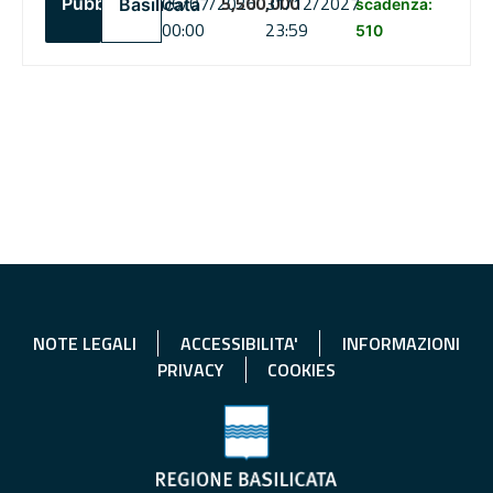
06/07/2026
5,500,000
31/12/2027
Pubblico
Basilicata
scadenza:
00:00
23:59
510
NOTE LEGALI
ACCESSIBILITA'
INFORMAZIONI
PRIVACY
COOKIES