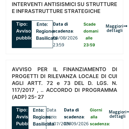
INTERVENTI ANTISISMICI SU STRUTTURE
E INFRASTRUTTURE STRATEGICHE
Data di
Tipo:
Ente:
Scade
Maggiori
dettagli
scadenza
:
Avviso
Regione
domani
09/08/2026
pubblico
Basilicata
alle
23:59
23:59
AVVISO PER IL FINANZIAMENTO DI
PROGETTI DI RILEVANZA LOCALE DI CUI
AGLI ARTT. 72 e 73 DEL D. LGS. N.
117/2017 , .. ACCORDO DI PROGRAMMA
(ADP) 25- 27
Data
Data di
Tipo:
Ente:
Giorni
Maggiori
dettagli
inizio:
scadenza
:
Avviso
Regione
alla
16/07/2026
09/09/2026
Pubblico
Basilicata
scadenza: