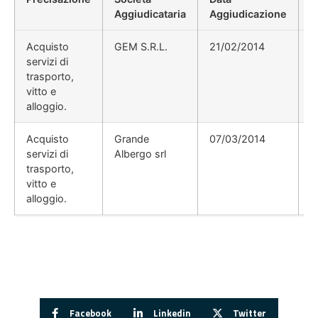
Aggiudicataria
Aggiudicazione
D
Acquisto
GEM S.R.L.
21/02/2014
servizi di
trasporto,
vitto e
alloggio.
Acquisto
Grande
07/03/2014
servizi di
Albergo srl
trasporto,
vitto e
alloggio.
Facebook
Linkedin
Twitter