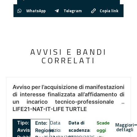
WhatsApp
Telegram
Copia link
AVVISI E BANDI
CORRELATI
Avviso per l’acquisizione di manifestazioni
di interesse finalizzata all’affidamento di
un incarico tecnico-professionale ..
LIFE21-NAT-IT-LIFE TURTLE
Data
Data di
Tipo:
Ente:
Scade
Maggiori
dettagli
inizio:
scadenza
:
Avviso
Regione
oggi