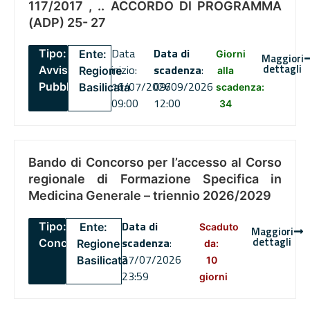
117/2017 , .. ACCORDO DI PROGRAMMA
(ADP) 25- 27
Data
Data di
Tipo:
Ente:
Giorni
Maggiori
dettagli
inizio:
scadenza
:
Avviso
Regione
alla
16/07/2026
09/09/2026
Pubblico
Basilicata
scadenza:
09:00
12:00
34
Bando di Concorso per l’accesso al Corso
regionale di Formazione Specifica in
Medicina Generale – triennio 2026/2029
Data di
Tipo:
Ente:
Scaduto
Maggiori
dettagli
scadenza
:
Concorsi
Regione
da:
27/07/2026
Basilicata
10
23:59
giorni