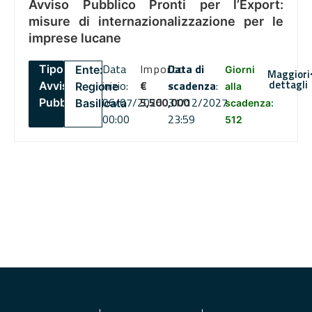
Avviso Pubblico Pronti per l’Export:
misure di internazionalizzazione per le
imprese lucane
Data
Importo
Data di
Tipo:
Ente:
Giorni
Maggiori
dettagli
inizio:
€
scadenza
:
Avviso
Regione
alla
06/07/2026
5,500,000
31/12/2027
Pubblico
Basilicata
scadenza:
00:00
23:59
512