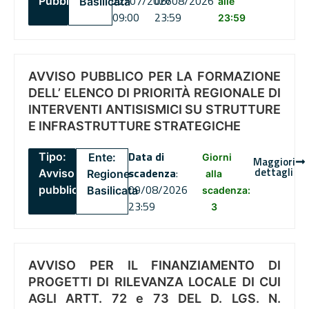
22/07/2026
06/08/2026
Pubblico
Basilicata
alle
09:00
23:59
23:59
AVVISO PUBBLICO PER LA FORMAZIONE
DELL’ ELENCO DI PRIORITÀ REGIONALE DI
INTERVENTI ANTISISMICI SU STRUTTURE
E INFRASTRUTTURE STRATEGICHE
Data di
Tipo:
Ente:
Giorni
Maggiori
dettagli
scadenza
:
Avviso
Regione
alla
09/08/2026
pubblico
Basilicata
scadenza:
23:59
3
AVVISO PER IL FINANZIAMENTO DI
PROGETTI DI RILEVANZA LOCALE DI CUI
AGLI ARTT. 72 e 73 DEL D. LGS. N.