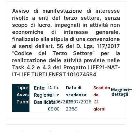
Avviso di manifestazione di interesse
rivolto a enti del terzo settore, senza
scopo di lucro, impegnati in attività non
economiche di interesse generale,
finalizzato alla stipula di una convenzione
ai sensi dell’art. 56 del D. Lgs. 117/2017
“Codice del Terzo Settore” per la
realizzazione delle attività previste nelle
Task 4.2 e 4.3 del Progetto LIFE21-NAT-
IT-LIFE TURTLENEST 101074584
Data
Data di
Tipo:
Ente:
Scaduto
Maggiori
dettagli
inizio:
scadenza
:
Avviso
Regione
da:
26/06/2026
06/07/2026
Pubblico
Basilicata
31
08:00
23:59
giorni