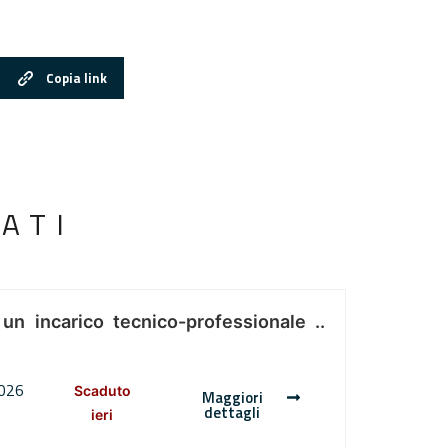
Copia link
ATI
 un incarico tecnico-professionale ..
2026
Scaduto
Maggiori
dettagli
ieri