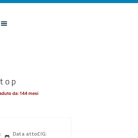
stop
aduto da: 144 mesi
:
Data atto:
CIG: