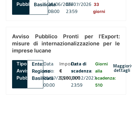
26/06/2026
06/07/2026
Pubblico
Basilicata
33
08:00
23:59
giorni
Avviso Pubblico Pronti per l’Export:
misure di internazionalizzazione per le
imprese lucane
Data
Importo
Data di
Tipo:
Ente:
Giorni
Maggiori
dettagli
inizio:
€
scadenza
:
Avviso
Regione
alla
06/07/2026
5,500,000
31/12/2027
Pubblico
Basilicata
scadenza:
00:00
23:59
510