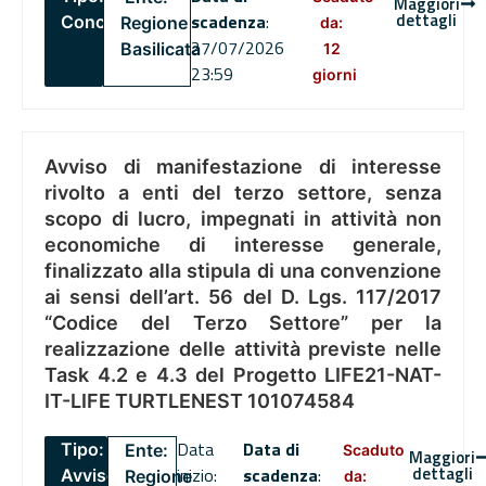
Maggiori
dettagli
scadenza
:
Concorsi
Regione
da:
27/07/2026
Basilicata
12
23:59
giorni
Avviso di manifestazione di interesse
rivolto a enti del terzo settore, senza
scopo di lucro, impegnati in attività non
economiche di interesse generale,
finalizzato alla stipula di una convenzione
ai sensi dell’art. 56 del D. Lgs. 117/2017
“Codice del Terzo Settore” per la
realizzazione delle attività previste nelle
Task 4.2 e 4.3 del Progetto LIFE21-NAT-
IT-LIFE TURTLENEST 101074584
Data
Data di
Tipo:
Ente:
Scaduto
Maggiori
dettagli
inizio:
scadenza
:
Avviso
Regione
da: