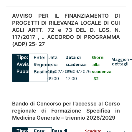
AVVISO PER IL FINANZIAMENTO DI
PROGETTI DI RILEVANZA LOCALE DI CUI
AGLI ARTT. 72 e 73 DEL D. LGS. N.
117/2017 , .. ACCORDO DI PROGRAMMA
(ADP) 25- 27
Data
Data di
Tipo:
Ente:
Giorni
Maggiori
dettagli
inizio:
scadenza
:
Avviso
Regione
alla
16/07/2026
09/09/2026
Pubblico
Basilicata
scadenza:
09:00
12:00
32
Bando di Concorso per l’accesso al Corso
regionale di Formazione Specifica in
Medicina Generale – triennio 2026/2029
Data di
Tipo:
Ente:
Scaduto