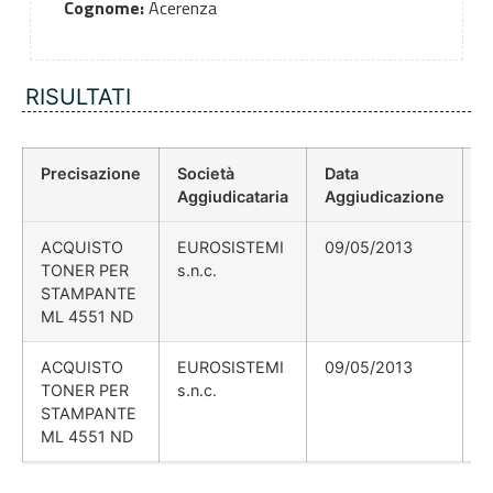
Cognome:
Acerenza
RISULTATI
Precisazione
Società
Data
P
Aggiudicataria
Aggiudicazione
D
ACQUISTO
EUROSISTEMI
09/05/2013
TONER PER
s.n.c.
STAMPANTE
ML 4551 ND
ACQUISTO
EUROSISTEMI
09/05/2013
TONER PER
s.n.c.
STAMPANTE
ML 4551 ND