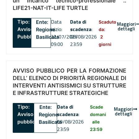
un incarico tecnico-professionale ..
LIFE21-NAT-IT-LIFE TURTLE
Data
Data di
Tipo:
Ente:
Scaduto
Maggiori
dettagli
inizio:
scadenza
:
Avviso
Regione
da:
22/07/2026
06/08/2026
Pubblico
Basilicata
2
09:00
23:59
giorni
AVVISO PUBBLICO PER LA FORMAZIONE
DELL’ ELENCO DI PRIORITÀ REGIONALE DI
INTERVENTI ANTISISMICI SU STRUTTURE
E INFRASTRUTTURE STRATEGICHE
Data di
Tipo:
Ente:
Scade
Maggiori
dettagli
scadenza
:
Avviso
Regione
domani
09/08/2026
pubblico
Basilicata
alle
23:59
23:59