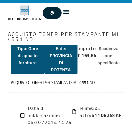
ACQUISTO TONER PER STAMPANTE ML
4551 ND
Importo
Tipo: Gare
Ente:
Scadenza
€ 163,64
di appalto
PROVINCIA
non
forniture
DI
specificata
POTENZA
ACQUISTO TONER PER STAMPANTE ML 4551 ND
Data di
Numero
CIG:
pubblicazione:
atto:
51108284AF
06/02/2014 14:24