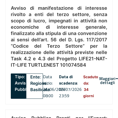
Avviso di manifestazione di interesse
rivolto a enti del terzo settore, senza
scopo di lucro, impegnati in attività non
economiche di interesse generale,
finalizzato alla stipula di una convenzione
ai sensi dell’art. 56 del D. Lgs. 117/2017
“Codice del Terzo Settore” per la
realizzazione delle attività previste nelle
Task 4.2 e 4.3 del Progetto LIFE21-NAT-
IT-LIFE TURTLENEST 101074584
Data
Data di
Tipo:
Ente:
Scaduto
Maggiori
dettagli
inizio:
scadenza
:
Avviso
Regione
da:
26/06/2026
06/07/2026
Pubblico
Basilicata
34
08:00
23:59
giorni