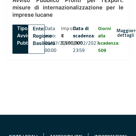
Avviso Pubblico Pronti per l’Export:
misure di internazionalizzazione per le
imprese lucane
Data
Importo
Data di
Tipo:
Ente:
Giorni
Maggiori
dettagli
inizio:
€
scadenza
:
Avviso
Regione
alla
06/07/2026
5,500,000
31/12/2027
Pubblico
Basilicata
scadenza:
00:00
23:59
509