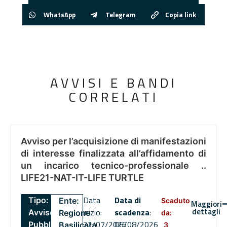
WhatsApp
Telegram
Copia link
AVVISI E BANDI
CORRELATI
Avviso per l’acquisizione di manifestazioni
di interesse finalizzata all’affidamento di
un incarico tecnico-professionale ..
LIFE21-NAT-IT-LIFE TURTLE
Data
Data di
Tipo:
Ente:
Scaduto
Maggiori
dettagli
inizio:
scadenza
:
Avviso
Regione
da:
22/07/2026
06/08/2026
Pubblico
Basilicata
3