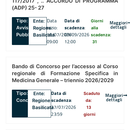
117/2017 , .. ACCORDO DI PROGRAMMA
(ADP) 25- 27
Data
Data di
Tipo:
Ente:
Giorni
Maggiori
dettagli
inizio:
scadenza
:
Avviso
Regione
alla
16/07/2026
09/09/2026
Pubblico
Basilicata
scadenza:
09:00
12:00
31
Bando di Concorso per l’accesso al Corso
regionale di Formazione Specifica in
Medicina Generale – triennio 2026/2029
Data di
Tipo:
Ente:
Scaduto
Maggiori
dettagli
scadenza
:
Concorsi
Regione
da:
27/07/2026
Basilicata
13
23:59
giorni