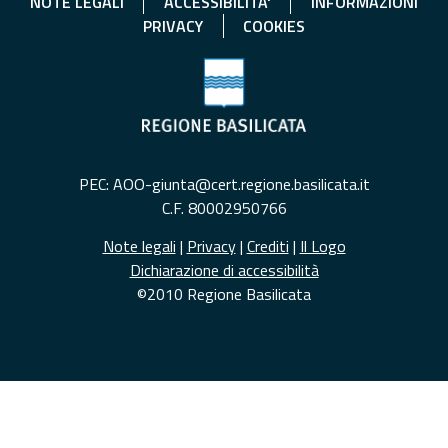
NOTE LEGALI
ACCESSIBILITA'
INFORMAZIONI
PRIVACY
COOKIES
PEC: AOO-giunta@cert.regione.basilicata.it
C.F. 80002950766
Note legali
|
Privacy
|
Crediti
|
Il Logo
Dichiarazione di accessibilità
©2010 Regione Basilicata