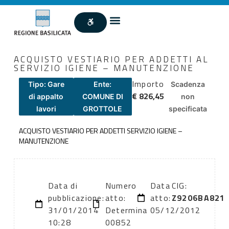
ACQUISTO VESTIARIO PER ADDETTI AL
SERVIZIO IGIENE – MANUTENZIONE
Importo
Tipo: Gare
Ente:
Scadenza
€ 826,45
di appalto
COMUNE DI
non
lavori
GROTTOLE
specificata
ACQUISTO VESTIARIO PER ADDETTI SERVIZIO IGIENE –
MANUTENZIONE
Data di
Numero
Data
CIG:
pubblicazione:
atto:
atto:
Z9206BA821
31/01/2014
Determina
05/12/2012
10:28
00852