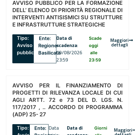
AVVISO PUBBLICO PER LA FORMAZIONE
DELL’ ELENCO DI PRIORITÀ REGIONALE DI
INTERVENTI ANTISISMICI SU STRUTTURE
E INFRASTRUTTURE STRATEGICHE
Data di
Tipo:
Ente:
Scade
Maggiori
dettagli
scadenza
:
Avviso
Regione
oggi
09/08/2026
pubblico
Basilicata
alle
23:59
23:59
AVVISO PER IL FINANZIAMENTO DI
PROGETTI DI RILEVANZA LOCALE DI CUI
AGLI ARTT. 72 e 73 DEL D. LGS. N.
117/2017 , .. ACCORDO DI PROGRAMMA
(ADP) 25- 27
Data
Data di
Tipo:
Ente:
Giorni
Maggiori
dettagli