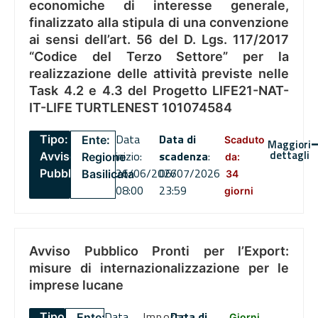
economiche di interesse generale,
finalizzato alla stipula di una convenzione
ai sensi dell’art. 56 del D. Lgs. 117/2017
“Codice del Terzo Settore” per la
realizzazione delle attività previste nelle
Task 4.2 e 4.3 del Progetto LIFE21-NAT-
IT-LIFE TURTLENEST 101074584
Data
Data di
Tipo:
Ente:
Scaduto
Maggiori
dettagli
inizio:
scadenza
:
Avviso
Regione
da:
26/06/2026
06/07/2026
Pubblico
Basilicata
34
08:00
23:59
giorni
Avviso Pubblico Pronti per l’Export:
misure di internazionalizzazione per le
imprese lucane
Data
Importo
Data di
Tipo:
Ente:
Giorni