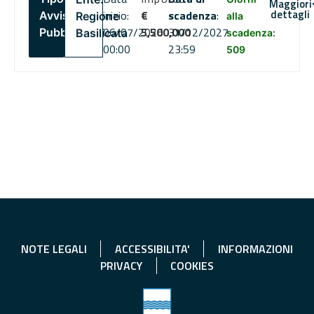
Maggiori
dettagli
inizio:
€
scadenza
:
Avviso
Regione
alla
06/07/2026
5,500,000
31/12/2027
Pubblico
Basilicata
scadenza:
00:00
23:59
509
NOTE LEGALI
ACCESSIBILITA'
INFORMAZIONI
PRIVACY
COOKIES