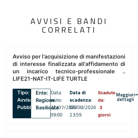
AVVISI E BANDI
CORRELATI
Avviso per l’acquisizione di manifestazioni
di interesse finalizzata all’affidamento di
un incarico tecnico-professionale ..
LIFE21-NAT-IT-LIFE TURTLE
Data
Data di
Tipo:
Ente:
Scaduto
Maggiori
dettagli
inizio:
scadenza
:
Avviso
Regione
da:
22/07/2026
06/08/2026
Pubblico
Basilicata
3
09:00
23:59
giorni