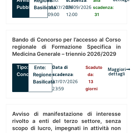
inizio:
scadenza
:
Avviso
Regione
alla
16/07/2026
09/09/2026
Pubblico
Basilicata
scadenza:
09:00
12:00
31
Bando di Concorso per l’accesso al Corso
regionale di Formazione Specifica in
Medicina Generale – triennio 2026/2029
Data di
Tipo:
Ente:
Scaduto
Maggiori
dettagli
scadenza
:
Concorsi
Regione
da:
27/07/2026
Basilicata
13
23:59
giorni
Avviso di manifestazione di interesse
rivolto a enti del terzo settore, senza
scopo di lucro, impegnati in attività non