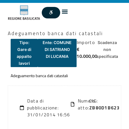
Adeguamento banca dati catastali
Importo
Tipo:
Ente: COMUNE
Scadenza
€
Gare di
DI SATRIANO
non
10.000,00
appalto
DI LUCANIA
specificata
lavori
Adeguamento banca dati catastali
Data di
Numero
CIG:
pubblicazione:
atto:
ZB80D1B623
31/01/2014 16:56