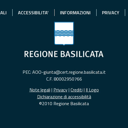
ALI
ACCESSIBILITA'
INFORMAZIONI
PRIVACY
PEC: AOO-giunta@cert.regione.basilicata.it
C.F. 80002950766
Note legali
|
Privacy
|
Crediti
|
Il Logo
Dichiarazione di accessibilità
©2010 Regione Basilicata