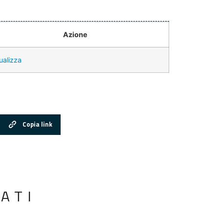
Azione
ualizza
Copia link
ATI