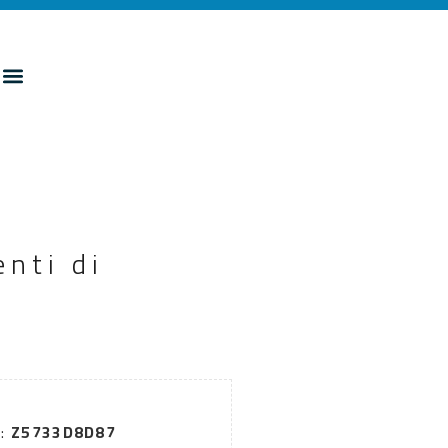
nti di
G:
Z5733D8D87