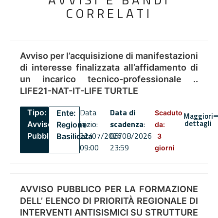
CORRELATI
Avviso per l’acquisizione di manifestazioni
di interesse finalizzata all’affidamento di
un incarico tecnico-professionale ..
LIFE21-NAT-IT-LIFE TURTLE
Data
Data di
Tipo:
Ente:
Scaduto
Maggiori
dettagli
inizio:
scadenza
:
Avviso
Regione
da:
22/07/2026
06/08/2026
Pubblico
Basilicata
3
09:00
23:59
giorni
AVVISO PUBBLICO PER LA FORMAZIONE
DELL’ ELENCO DI PRIORITÀ REGIONALE DI
INTERVENTI ANTISISMICI SU STRUTTURE