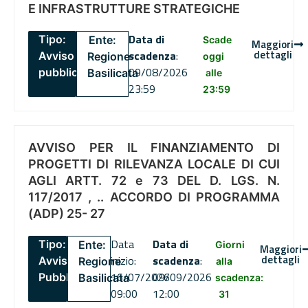
E INFRASTRUTTURE STRATEGICHE
Data di
Tipo:
Ente:
Scade
Maggiori
dettagli
scadenza
:
Avviso
Regione
oggi
09/08/2026
pubblico
Basilicata
alle
23:59
23:59
AVVISO PER IL FINANZIAMENTO DI
PROGETTI DI RILEVANZA LOCALE DI CUI
AGLI ARTT. 72 e 73 DEL D. LGS. N.
117/2017 , .. ACCORDO DI PROGRAMMA
(ADP) 25- 27
Data
Data di
Tipo:
Ente:
Giorni
Maggiori
dettagli
inizio:
scadenza
:
Avviso
Regione
alla
16/07/2026
09/09/2026
Pubblico
Basilicata
scadenza:
09:00
12:00
31