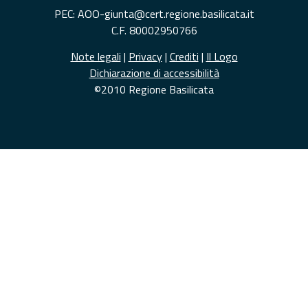
PEC: AOO-giunta@cert.regione.basilicata.it
C.F. 80002950766
Note legali
|
Privacy
|
Crediti
|
Il Logo
Dichiarazione di accessibilità
©2010 Regione Basilicata