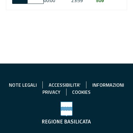
00:00
23:59
509
NOTE LEGALI
ACCESSIBILITA'
INFORMAZIONI
PRIVACY
COOKIES