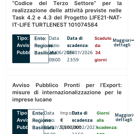
“Codice del Terzo Settore” per la
realizzazione delle attività previste nelle
Task 4.2 e 4.3 del Progetto LIFE21-NAT-
IT-LIFE TURTLENEST 101074584
Data
Data di
Tipo:
Ente:
Scaduto
Maggiori
dettagli
inizio:
scadenza
:
Avviso
Regione
da:
26/06/2026
06/07/2026
Pubblico
Basilicata
34
08:00
23:59
giorni
Avviso Pubblico Pronti per l’Export:
misure di internazionalizzazione per le
imprese lucane
Data
Importo
Data di
Tipo:
Ente:
Giorni
Maggiori
dettagli
inizio:
€
scadenza
:
Avviso
Regione
alla
06/07/2026
5,500,000
31/12/2027
Pubblico
Basilicata
scadenza: