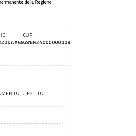
o permanente della Regione
CIG:
CUP:
B22DAA6577
G36H24000000009
DAMENTO DIRETTO