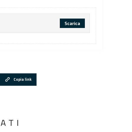
Scarica
Copia link
ATI