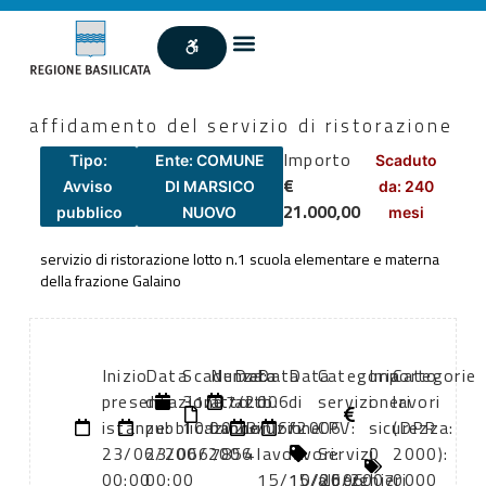
affidamento del servizio di ristorazione
Importo
Tipo:
Ente: COMUNE
Scaduto
€
Avviso
DI MARSICO
da: 240
21.000,00
pubblico
NUOVO
mesi
servizio di ristorazione lotto n.1 scuola elementare e materna
della frazione Galaino
Inizio
Data
Scadenza:
Numero
Data
Data
Data
Categoria
Importo
Categorie
presentazione
di
31/07/2006
atto:
atto:
di
di
servizi
oneri
lavori
istanze:
pubblicazione:
10:00
bando
23/06/2006
inizio
fine
CPV:
sicurezza:
(DPR
23/06/2006
23/06/2006
7854
lavori:
lavori:
Servizi
0
2000):
00:00
00:00
15/10/2006
15/06/2007
alberghieri
0000