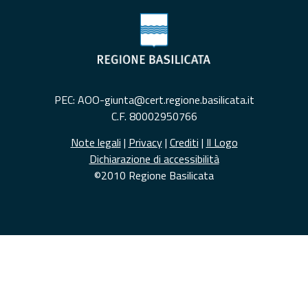
PEC: AOO-giunta@cert.regione.basilicata.it
C.F. 80002950766
Note legali
|
Privacy
|
Crediti
|
Il Logo
Dichiarazione di accessibilità
©2010 Regione Basilicata