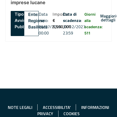
imprese lucane
Data
Importo
Data di
Tipo:
Ente:
Giorni
Maggiori
dettagli
inizio:
€
scadenza
:
Avviso
Regione
alla
06/07/2026
5,500,000
31/12/2027
Pubblico
Basilicata
scadenza:
00:00
23:59
511
NOTE LEGALI
ACCESSIBILITA'
INFORMAZIONI
PRIVACY
COOKIES