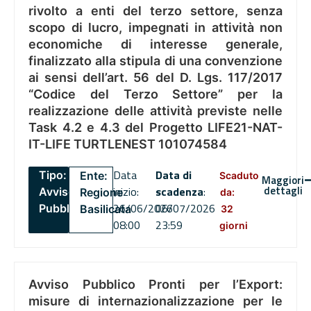
rivolto a enti del terzo settore, senza
scopo di lucro, impegnati in attività non
economiche di interesse generale,
finalizzato alla stipula di una convenzione
ai sensi dell’art. 56 del D. Lgs. 117/2017
“Codice del Terzo Settore” per la
realizzazione delle attività previste nelle
Task 4.2 e 4.3 del Progetto LIFE21-NAT-
IT-LIFE TURTLENEST 101074584
Data
Data di
Tipo:
Ente:
Scaduto
Maggiori
dettagli
inizio:
scadenza
:
Avviso
Regione
da:
26/06/2026
06/07/2026
Pubblico
Basilicata
32
08:00
23:59
giorni
Avviso Pubblico Pronti per l’Export:
misure di internazionalizzazione per le