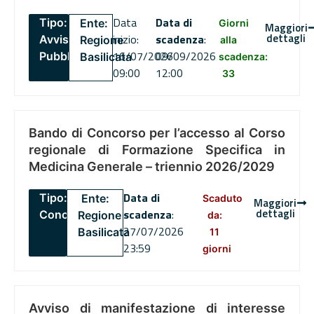
Data
Data di
Tipo:
Ente:
Giorni
Maggiori
dettagli
inizio:
scadenza
:
Avviso
Regione
alla
16/07/2026
09/09/2026
Pubblico
Basilicata
scadenza:
09:00
12:00
33
Bando di Concorso per l’accesso al Corso
regionale di Formazione Specifica in
Medicina Generale – triennio 2026/2029
Data di
Tipo:
Ente:
Scaduto
Maggiori
dettagli
scadenza
:
Concorsi
Regione
da:
27/07/2026
Basilicata
11
23:59
giorni
Avviso di manifestazione di interesse