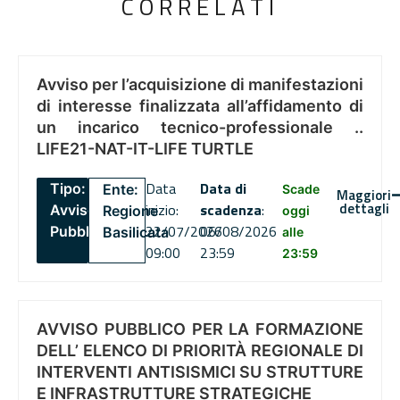
CORRELATI
Avviso per l’acquisizione di manifestazioni
di interesse finalizzata all’affidamento di
un incarico tecnico-professionale ..
LIFE21-NAT-IT-LIFE TURTLE
Data
Data di
Tipo:
Ente:
Scade
Maggiori
dettagli
inizio:
scadenza
:
Avviso
Regione
oggi
22/07/2026
06/08/2026
Pubblico
Basilicata
alle
09:00
23:59
23:59
AVVISO PUBBLICO PER LA FORMAZIONE
DELL’ ELENCO DI PRIORITÀ REGIONALE DI
INTERVENTI ANTISISMICI SU STRUTTURE
E INFRASTRUTTURE STRATEGICHE