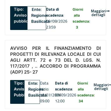
Data di
Tipo:
Ente:
Giorni
Maggiori
dettagli
scadenza
:
Avviso
Regione
alla
09/08/2026
pubblico
Basilicata
scadenza:
23:59
3
AVVISO PER IL FINANZIAMENTO DI
PROGETTI DI RILEVANZA LOCALE DI CUI
AGLI ARTT. 72 e 73 DEL D. LGS. N.
117/2017 , .. ACCORDO DI PROGRAMMA
(ADP) 25- 27
Data
Data di
Tipo:
Ente:
Giorni
Maggiori
dettagli
inizio:
scadenza
:
Avviso
Regione
alla
16/07/2026
09/09/2026
Pubblico
Basilicata
scadenza:
09:00
12:00
34