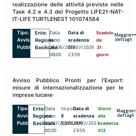
realizzazione delle attività previste nelle
Task 4.2 e 4.3 del Progetto LIFE21-NAT-
IT-LIFE TURTLENEST 101074584
Data
Data di
Tipo:
Ente:
Scaduto
Maggiori
dettagli
inizio:
scadenza
:
Avviso
Regione
da:
26/06/2026
06/07/2026
Pubblico
Basilicata
31
08:00
23:59
giorni
Avviso Pubblico Pronti per l’Export:
misure di internazionalizzazione per le
imprese lucane
Data
Importo
Data di
Tipo:
Ente:
Giorni
Maggiori
dettagli
inizio:
€
scadenza
:
Avviso
Regione
alla
06/07/2026
5,500,000
31/12/2027
Pubblico
Basilicata
scadenza:
00:00
23:59
512