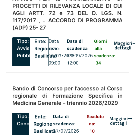
PROGETTI DI RILEVANZA LOCALE DI CUI
AGLI ARTT. 72 e 73 DEL D. LGS. N.
117/2017 , .. ACCORDO DI PROGRAMMA
(ADP) 25- 27
Data
Data di
Tipo:
Ente:
Giorni
Maggiori
dettagli
inizio:
scadenza
:
Avviso
Regione
alla
16/07/2026
09/09/2026
Pubblico
Basilicata
scadenza:
09:00
12:00
34
Bando di Concorso per l’accesso al Corso
regionale di Formazione Specifica in
Medicina Generale – triennio 2026/2029
Data di
Tipo:
Ente:
Scaduto
Maggiori
dettagli
scadenza
:
Concorsi
Regione
da:
27/07/2026
Basilicata
10