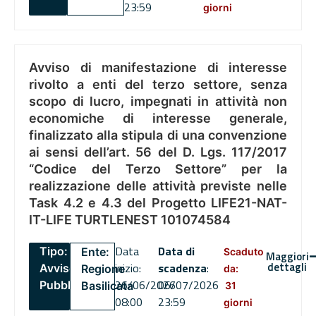
23:59
giorni
Avviso di manifestazione di interesse
rivolto a enti del terzo settore, senza
scopo di lucro, impegnati in attività non
economiche di interesse generale,
finalizzato alla stipula di una convenzione
ai sensi dell’art. 56 del D. Lgs. 117/2017
“Codice del Terzo Settore” per la
realizzazione delle attività previste nelle
Task 4.2 e 4.3 del Progetto LIFE21-NAT-
IT-LIFE TURTLENEST 101074584
Data
Data di
Tipo:
Ente:
Scaduto
Maggiori
dettagli
inizio:
scadenza
:
Avviso
Regione
da:
26/06/2026
06/07/2026
Pubblico
Basilicata
31
08:00
23:59
giorni