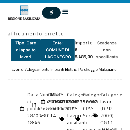
affidamento diretto
Importo
Tipo: Gare
Ente:
Scadenza
€
di appalto
COMUNE DI
non
8.489,00
lavori
LAGONEGRO
specificata
lavori di Adeguamento Impianti Elettrici Parcheggio Multipiano
Data
Numero
CIG:
Data
CUP:
Categoria
Categoria
Categorie
di
atto:
Z710C3492F
atto:
G64E13002350002
lavori
servizi
lavori
pubblicazione:
Determina
30/09/2013
CPV:
CPV:
(DPR
28/01/2014
430
Lavori
Servizi
2000):
18:46
ausiliari
di
OG11 -
per
manutenzione
IMPIANTI