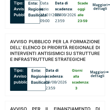
Data
Data di
Tipo:
Ente:
Scade
Maggiori
dettagli
inizio:
scadenza
:
Avviso
Regione
oggi
22/07/2026
06/08/2026
Pubblico
Basilicata
alle
09:00
23:59
23:59
AVVISO PUBBLICO PER LA FORMAZIONE
DELL’ ELENCO DI PRIORITÀ REGIONALE DI
INTERVENTI ANTISISMICI SU STRUTTURE
E INFRASTRUTTURE STRATEGICHE
Data di
Tipo:
Ente:
Giorni
Maggiori
dettagli
scadenza
:
Avviso
Regione
alla
09/08/2026
pubblico
Basilicata
scadenza:
23:59
3
AVVISO PER IL FINANZIAMENTO DI