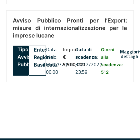
Avviso Pubblico Pronti per l’Export:
misure di internazionalizzazione per le
imprese lucane
Data
Importo
Data di
Tipo:
Ente:
Giorni
Maggiori
dettagli
inizio:
€
scadenza
:
Avviso
Regione
alla
06/07/2026
5,500,000
31/12/2027
Pubblico
Basilicata
scadenza:
00:00
23:59
512