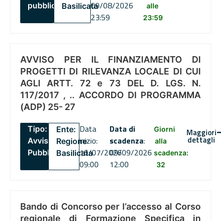
09/08/2026
pubblico
Basilicata
alle
23:59
23:59
AVVISO PER IL FINANZIAMENTO DI
PROGETTI DI RILEVANZA LOCALE DI CUI
AGLI ARTT. 72 e 73 DEL D. LGS. N.
117/2017 , .. ACCORDO DI PROGRAMMA
(ADP) 25- 27
Data
Data di
Tipo:
Ente:
Giorni
Maggiori
dettagli
inizio:
scadenza
:
Avviso
Regione
alla
16/07/2026
09/09/2026
Pubblico
Basilicata
scadenza:
09:00
12:00
32
Bando di Concorso per l’accesso al Corso
regionale di Formazione Specifica in