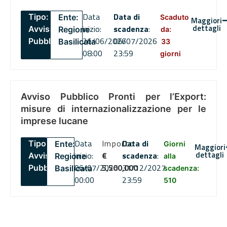
Data
Data di
Tipo:
Ente:
Scaduto
Maggiori
dettagli
inizio:
scadenza
:
Avviso
Regione
da:
26/06/2026
06/07/2026
Pubblico
Basilicata
33
08:00
23:59
giorni
Avviso Pubblico Pronti per l’Export:
misure di internazionalizzazione per le
imprese lucane
Data
Importo
Data di
Tipo:
Ente:
Giorni
Maggiori
dettagli
inizio:
€
scadenza
:
Avviso
Regione
alla
06/07/2026
5,500,000
31/12/2027
Pubblico
Basilicata
scadenza:
00:00
23:59
510