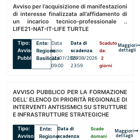
Avviso per l’acquisizione di manifestazioni
di interesse finalizzata all’affidamento di
un incarico tecnico-professionale ..
LIFE21-NAT-IT-LIFE TURTLE
Data
Data di
Tipo:
Ente:
Scaduto
Maggiori
dettagli
inizio:
scadenza
:
Avviso
Regione
da:
22/07/2026
06/08/2026
Pubblico
Basilicata
2
09:00
23:59
giorni
AVVISO PUBBLICO PER LA FORMAZIONE
DELL’ ELENCO DI PRIORITÀ REGIONALE DI
INTERVENTI ANTISISMICI SU STRUTTURE
E INFRASTRUTTURE STRATEGICHE
Data di
Tipo:
Ente:
Scade
Maggiori
dettagli
scadenza
:
Avviso
Regione
domani