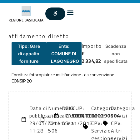
affidamento diretto
Importo
Tipo: Gare
Ente:
Scadenza
€
di appalto
COMUNE DI
non
2.334,82
forniture
LAGONEGRO
specificata
Fornitura fotocopiatrice multifunzione . da convenzione
CONSIP 20.
Data di
Numero
Data
CIG:
CUP:
Categoria
Categoria
pubblicazione:
atto:
atto:
Z150BA0EF3
G69J13000290004
lavori
servizi
29/01/2014
Determina
05/11/2013
CPV:
CPV:
11:28
506
Servizio
Altri
gestione
servizi