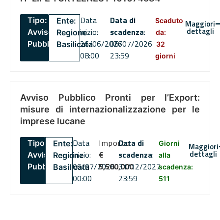
Data
Data di
Tipo:
Ente:
Scaduto
Maggiori
dettagli
inizio:
scadenza
:
Avviso
Regione
da:
26/06/2026
06/07/2026
Pubblico
Basilicata
32
08:00
23:59
giorni
Avviso Pubblico Pronti per l’Export:
misure di internazionalizzazione per le
imprese lucane
Data
Importo
Data di
Tipo:
Ente:
Giorni
Maggiori
dettagli
inizio:
€
scadenza
:
Avviso
Regione
alla
06/07/2026
5,500,000
31/12/2027
Pubblico
Basilicata
scadenza:
00:00
23:59
511