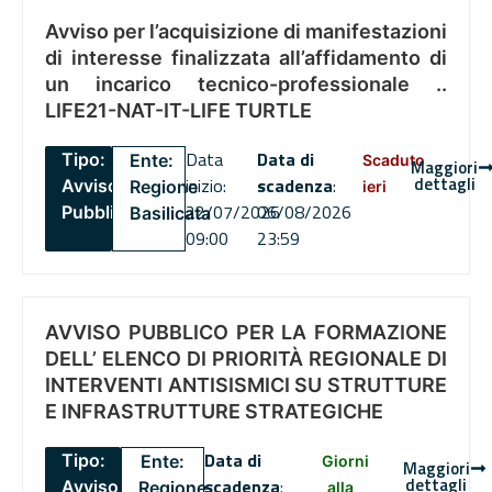
Avviso per l’acquisizione di manifestazioni
di interesse finalizzata all’affidamento di
un incarico tecnico-professionale ..
LIFE21-NAT-IT-LIFE TURTLE
Data
Data di
Tipo:
Ente:
Scaduto
Maggiori
dettagli
inizio:
scadenza
:
Avviso
Regione
ieri
22/07/2026
06/08/2026
Pubblico
Basilicata
09:00
23:59
AVVISO PUBBLICO PER LA FORMAZIONE
DELL’ ELENCO DI PRIORITÀ REGIONALE DI
INTERVENTI ANTISISMICI SU STRUTTURE
E INFRASTRUTTURE STRATEGICHE
Data di
Tipo:
Ente:
Giorni
Maggiori
dettagli
scadenza
:
Avviso
Regione
alla