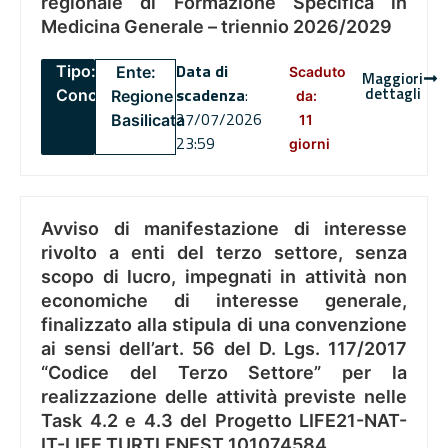
regionale di Formazione Specifica in
Medicina Generale – triennio 2026/2029
Data di
Tipo:
Ente:
Scaduto
Maggiori
dettagli
scadenza
:
Concorsi
Regione
da:
27/07/2026
Basilicata
11
23:59
giorni
Avviso di manifestazione di interesse
rivolto a enti del terzo settore, senza
scopo di lucro, impegnati in attività non
economiche di interesse generale,
finalizzato alla stipula di una convenzione
ai sensi dell’art. 56 del D. Lgs. 117/2017
“Codice del Terzo Settore” per la
realizzazione delle attività previste nelle
Task 4.2 e 4.3 del Progetto LIFE21-NAT-
IT-LIFE TURTLENEST 101074584