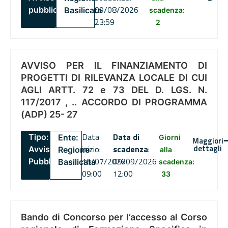
09/08/2026
pubblico
Basilicata
scadenza:
23:59
2
AVVISO PER IL FINANZIAMENTO DI
PROGETTI DI RILEVANZA LOCALE DI CUI
AGLI ARTT. 72 e 73 DEL D. LGS. N.
117/2017 , .. ACCORDO DI PROGRAMMA
(ADP) 25- 27
Data
Data di
Tipo:
Ente:
Giorni
Maggiori
dettagli
inizio:
scadenza
:
Avviso
Regione
alla
16/07/2026
09/09/2026
Pubblico
Basilicata
scadenza:
09:00
12:00
33
Bando di Concorso per l’accesso al Corso