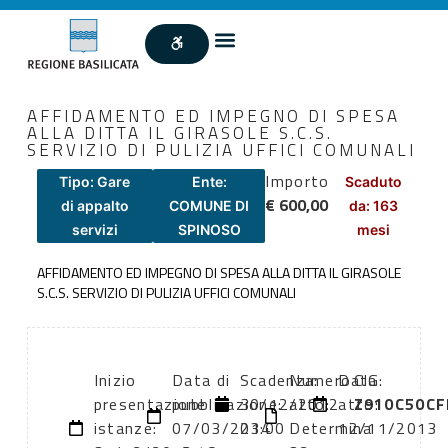
AFFIDAMENTO ED IMPEGNO DI SPESA
ALLA DITTA IL GIRASOLE S.C.S.
SERVIZIO DI PULIZIA UFFICI COMUNALI
Importo
Tipo: Gare
Ente:
Scaduto
€ 600,00
di appalto
COMUNE DI
da: 163
servizi
SPINOSO
mesi
AFFIDAMENTO ED IMPEGNO DI SPESA ALLA DITTA IL GIRASOLE
S.C.S. SERVIZIO DI PULIZIA UFFICI COMUNALI
Inizio
Data di
Scadenza:
Numero
Data
CIG:
presentazione
pubblicazione:
30/12/2012
atto:
atto:
Z910C50CF
istanze:
07/03/2014
23:00
Determina
12/11/2013