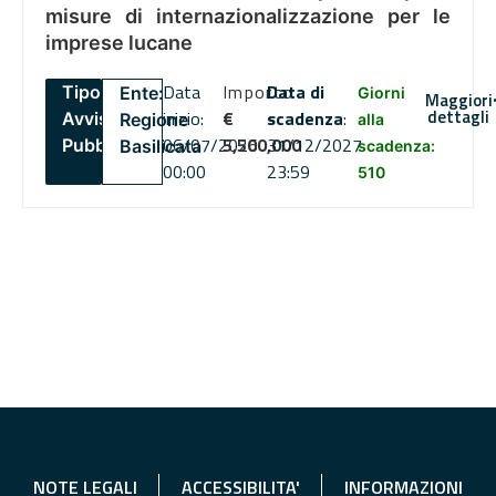
misure di internazionalizzazione per le
imprese lucane
Data
Importo
Data di
Tipo:
Ente:
Giorni
Maggiori
dettagli
inizio:
€
scadenza
:
Avviso
Regione
alla
06/07/2026
5,500,000
31/12/2027
Pubblico
Basilicata
scadenza:
00:00
23:59
510
NOTE LEGALI
ACCESSIBILITA'
INFORMAZIONI