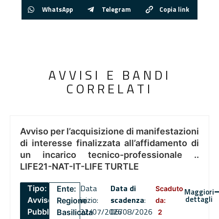
WhatsApp
Telegram
Copia link
AVVISI E BANDI
CORRELATI
Avviso per l’acquisizione di manifestazioni
di interesse finalizzata all’affidamento di
un incarico tecnico-professionale ..
LIFE21-NAT-IT-LIFE TURTLE
Data
Data di
Tipo:
Ente:
Scaduto
Maggiori
dettagli
inizio:
scadenza
:
Avviso
Regione
da:
22/07/2026
06/08/2026
Pubblico
Basilicata
2