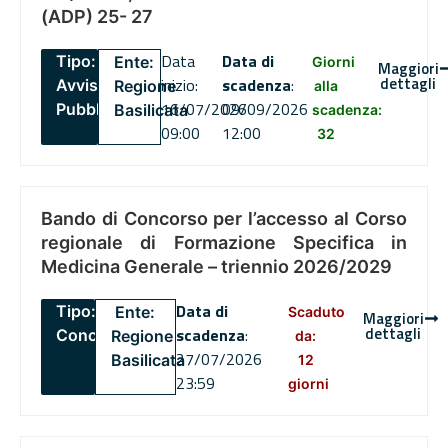
(ADP) 25- 27
Data
Data di
Tipo:
Ente:
Giorni
Maggiori
dettagli
inizio:
scadenza
:
Avviso
Regione
alla
16/07/2026
09/09/2026
Pubblico
Basilicata
scadenza:
09:00
12:00
32
Bando di Concorso per l’accesso al Corso
regionale di Formazione Specifica in
Medicina Generale – triennio 2026/2029
Data di
Tipo:
Ente:
Scaduto
Maggiori
dettagli
scadenza
:
Concorsi
Regione
da:
27/07/2026
Basilicata
12
23:59
giorni