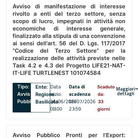
Avviso di manifestazione di interesse
rivolto a enti del terzo settore, senza
scopo di lucro, impegnati in attività non
economiche di interesse generale,
finalizzato alla stipula di una convenzione
ai sensi dell’art. 56 del D. Lgs. 117/2017
“Codice del Terzo Settore” per la
realizzazione delle attività previste nelle
Task 4.2 e 4.3 del Progetto LIFE21-NAT-
IT-LIFE TURTLENEST 101074584
Data
Data di
Tipo:
Ente:
Scaduto
Maggiori
dettagli
inizio:
scadenza
:
Avviso
Regione
da:
26/06/2026
06/07/2026
Pubblico
Basilicata
33
08:00
23:59
giorni
Avviso Pubblico Pronti per l’Export: