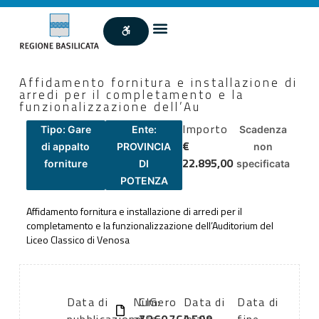
Affidamento fornitura e installazione di
arredi per il completamento e la
funzionalizzazione dell’Au
Importo
Tipo: Gare
Ente:
Scadenza
€
di appalto
PROVINCIA
non
22.895,00
forniture
DI
specificata
POTENZA
Affidamento fornitura e installazione di arredi per il
completamento e la funzionalizzazione dell’Auditorium del
Liceo Classico di Venosa
Data di
Numero
CIG:
Data di
Data di