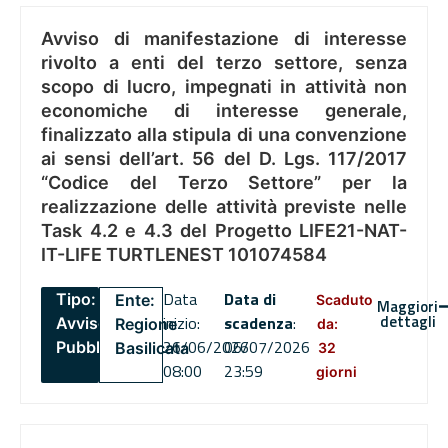
Avviso di manifestazione di interesse
rivolto a enti del terzo settore, senza
scopo di lucro, impegnati in attività non
economiche di interesse generale,
finalizzato alla stipula di una convenzione
ai sensi dell’art. 56 del D. Lgs. 117/2017
“Codice del Terzo Settore” per la
realizzazione delle attività previste nelle
Task 4.2 e 4.3 del Progetto LIFE21-NAT-
IT-LIFE TURTLENEST 101074584
Data
Data di
Tipo:
Ente:
Scaduto
Maggiori
dettagli
inizio:
scadenza
:
Avviso
Regione
da:
26/06/2026
06/07/2026
Pubblico
Basilicata
32
08:00
23:59
giorni