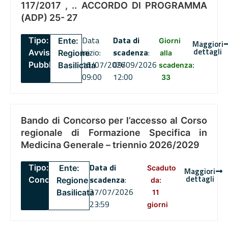
117/2017 , .. ACCORDO DI PROGRAMMA
(ADP) 25- 27
Data
Data di
Tipo:
Ente:
Giorni
Maggiori
dettagli
inizio:
scadenza
:
Avviso
Regione
alla
16/07/2026
09/09/2026
Pubblico
Basilicata
scadenza:
09:00
12:00
33
Bando di Concorso per l’accesso al Corso
regionale di Formazione Specifica in
Medicina Generale – triennio 2026/2029
Data di
Tipo:
Ente:
Scaduto
Maggiori
dettagli
scadenza
:
Concorsi
Regione
da:
27/07/2026
Basilicata
11
23:59
giorni