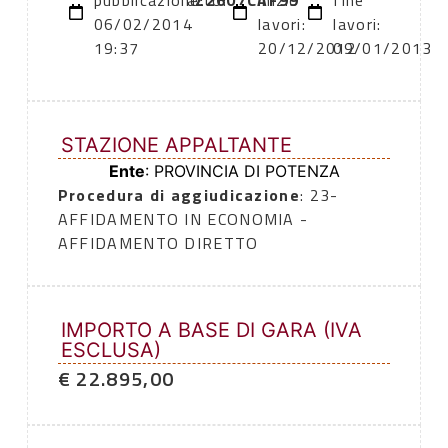
pubblicazione:
atto:
Z2607CAF99
inizio
fine
06/02/2014
lavori:
lavori:
19:37
20/12/2012
09/01/2013
STAZIONE APPALTANTE
Ente
: PROVINCIA DI POTENZA
Procedura di aggiudicazione
: 23-
AFFIDAMENTO IN ECONOMIA -
AFFIDAMENTO DIRETTO
IMPORTO A BASE DI GARA (IVA
ESCLUSA)
€ 22.895,00