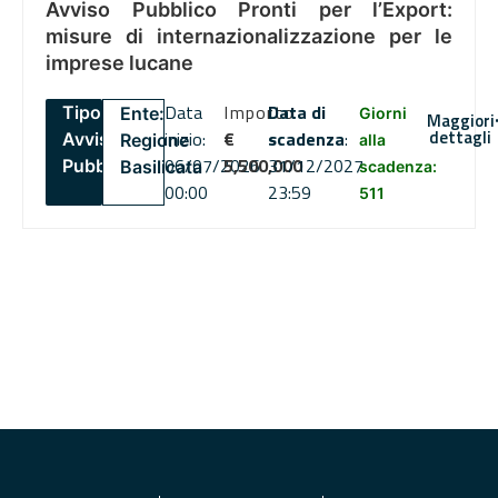
Avviso Pubblico Pronti per l’Export:
misure di internazionalizzazione per le
imprese lucane
Data
Importo
Data di
Tipo:
Ente:
Giorni
Maggiori
dettagli
inizio:
€
scadenza
:
Avviso
Regione
alla
06/07/2026
5,500,000
31/12/2027
Pubblico
Basilicata
scadenza:
00:00
23:59
511