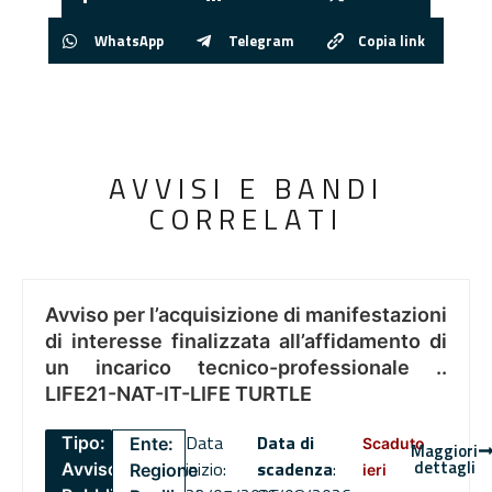
WhatsApp
Telegram
Copia link
AVVISI E BANDI
CORRELATI
Avviso per l’acquisizione di manifestazioni
di interesse finalizzata all’affidamento di
un incarico tecnico-professionale ..
LIFE21-NAT-IT-LIFE TURTLE
Data
Data di
Tipo:
Ente:
Scaduto
Maggiori
dettagli
inizio:
scadenza
:
Avviso
Regione
ieri