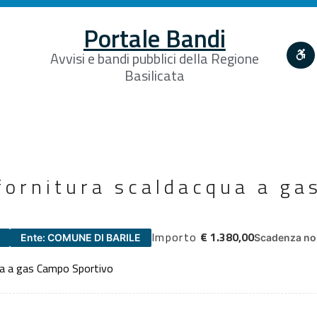
Portale Bandi
Avvisi e bandi pubblici della Regione
Basilicata
fornitura scaldacqua a g
Importo
€ 1.380,00
Ente: COMUNE DI BARILE
Scadenza non
ua a gas Campo Sportivo