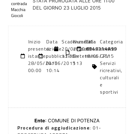
STATA PROROGATA ALLE ORE 11:00
contrada
DEL GIORNO 23 LUGLIO 2015
Macchia
Giocoli
Inizio
Data
Scadenza:
Numero
Data
CIG:
Categoria
presentazione
di
20/07/2015
atto:
atto:
6048314A99
servizi
istanze:
pubblicazione:
11:30
Determina
18/05/2015
CPV:
28/05/2015
04/06/2015
113
Servizi
00:00
10:14
ricreativi,
culturali
e
sportivi
Ente
: COMUNE DI POTENZA
Procedura di aggiudicazione
: 01-