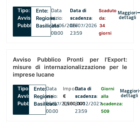
Data
Data di
Tipo:
Ente:
Scaduto
Maggiori
dettagli
inizio:
scadenza
:
Avviso
Regione
da:
26/06/2026
06/07/2026
Pubblico
Basilicata
34
08:00
23:59
giorni
Avviso Pubblico Pronti per l’Export:
misure di internazionalizzazione per le
imprese lucane
Data
Importo
Data di
Tipo:
Ente:
Giorni
Maggiori
dettagli
inizio:
€
scadenza
:
Avviso
Regione
alla
06/07/2026
5,500,000
31/12/2027
Pubblico
Basilicata
scadenza:
00:00
23:59
509