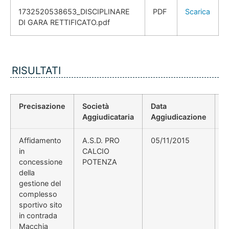
1732520538653_DISCIPLINARE
PDF
Scarica
DI GARA RETTIFICATO.pdf
RISULTATI
Precisazione
Società
Data
P
Aggiudicataria
Aggiudicazione
D
Affidamento
A.S.D. PRO
05/11/2015
D
in
CALCIO
A
concessione
POTENZA
E
della
P
gestione del
S
complesso
sportivo sito
in contrada
Macchia