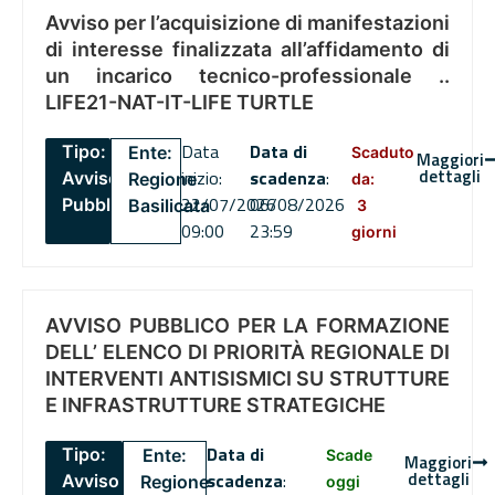
Avviso per l’acquisizione di manifestazioni
di interesse finalizzata all’affidamento di
un incarico tecnico-professionale ..
LIFE21-NAT-IT-LIFE TURTLE
Data
Data di
Tipo:
Ente:
Scaduto
Maggiori
dettagli
inizio:
scadenza
:
Avviso
Regione
da:
22/07/2026
06/08/2026
Pubblico
Basilicata
3
09:00
23:59
giorni
AVVISO PUBBLICO PER LA FORMAZIONE
DELL’ ELENCO DI PRIORITÀ REGIONALE DI
INTERVENTI ANTISISMICI SU STRUTTURE
E INFRASTRUTTURE STRATEGICHE
Data di
Tipo:
Ente:
Scade
Maggiori
dettagli
scadenza
:
Avviso
Regione
oggi