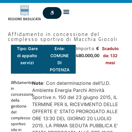
Affidamento in concessione del
complesso sportivo di Macchia Giocoli
Importo
€
Tipo: Gare
Ente:
Scaduto
480.000,00
di appalto
COMUNE
da: 132
servizi
DI
mesi
POTENZA
Affidamento
Note
: Con determinazione dell’U.D.
in
Ambiente Energia Parchi Attività
concessione
Sportive n. 150 del 23 giugno 2015, IL
della
TERMINE PER IL RICEVIMENTO DELLE
gestione
OFFERTE E’ STATO PROROGATO ALLE
del
complesso
ORE 13:30 DEL GIORNO 20 LUGLIO
sportivo
2015. LA PRIMA SEDUTA PUBBLICA E’
sito in