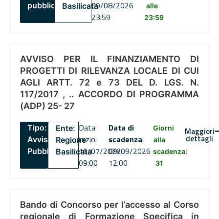
09/08/2026
pubblico
Basilicata
alle
23:59
23:59
AVVISO PER IL FINANZIAMENTO DI
PROGETTI DI RILEVANZA LOCALE DI CUI
AGLI ARTT. 72 e 73 DEL D. LGS. N.
117/2017 , .. ACCORDO DI PROGRAMMA
(ADP) 25- 27
Data
Data di
Tipo:
Ente:
Giorni
Maggiori
dettagli
inizio:
scadenza
:
Avviso
Regione
alla
16/07/2026
09/09/2026
Pubblico
Basilicata
scadenza:
09:00
12:00
31
Bando di Concorso per l’accesso al Corso
regionale di Formazione Specifica in