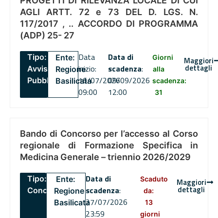
PROGETTI DI RILEVANZA LOCALE DI CUI
AGLI ARTT. 72 e 73 DEL D. LGS. N.
117/2017 , .. ACCORDO DI PROGRAMMA
(ADP) 25- 27
Data
Data di
Tipo:
Ente:
Giorni
Maggiori
dettagli
inizio:
scadenza
:
Avviso
Regione
alla
16/07/2026
09/09/2026
Pubblico
Basilicata
scadenza:
09:00
12:00
31
Bando di Concorso per l’accesso al Corso
regionale di Formazione Specifica in
Medicina Generale – triennio 2026/2029
Data di
Tipo:
Ente:
Scaduto
Maggiori
dettagli
scadenza
:
Concorsi
Regione
da:
27/07/2026
Basilicata
13
23:59
giorni