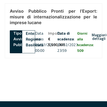
Avviso Pubblico Pronti per l’Export:
misure di internazionalizzazione per le
imprese lucane
Data
Importo
Data di
Tipo:
Ente:
Giorni
Maggiori
dettagli
inizio:
€
scadenza
:
Avviso
Regione
alla
06/07/2026
5,500,000
31/12/2027
Pubblico
Basilicata
scadenza:
00:00
23:59
509