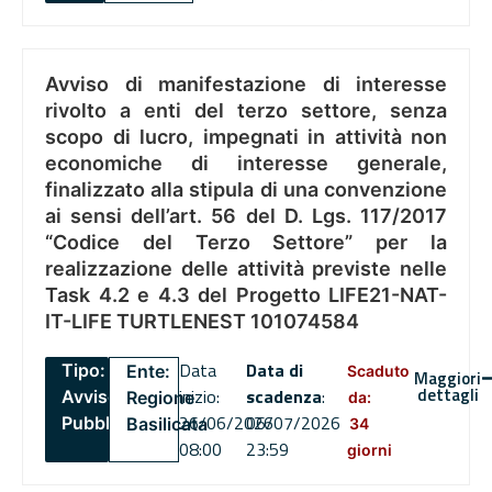
Avviso di manifestazione di interesse
rivolto a enti del terzo settore, senza
scopo di lucro, impegnati in attività non
economiche di interesse generale,
finalizzato alla stipula di una convenzione
ai sensi dell’art. 56 del D. Lgs. 117/2017
“Codice del Terzo Settore” per la
realizzazione delle attività previste nelle
Task 4.2 e 4.3 del Progetto LIFE21-NAT-
IT-LIFE TURTLENEST 101074584
Data
Data di
Tipo:
Ente:
Scaduto
Maggiori
dettagli
inizio:
scadenza
:
Avviso
Regione
da:
26/06/2026
06/07/2026
Pubblico
Basilicata
34
08:00
23:59
giorni