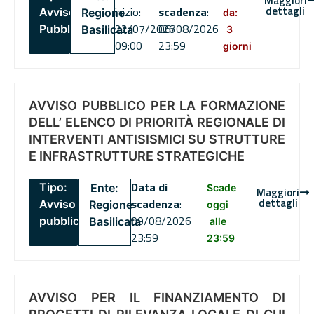
Maggiori
dettagli
inizio:
scadenza
:
Avviso
Regione
da:
22/07/2026
06/08/2026
Pubblico
Basilicata
3
09:00
23:59
giorni
AVVISO PUBBLICO PER LA FORMAZIONE
DELL’ ELENCO DI PRIORITÀ REGIONALE DI
INTERVENTI ANTISISMICI SU STRUTTURE
E INFRASTRUTTURE STRATEGICHE
Data di
Tipo:
Ente:
Scade
Maggiori
dettagli
scadenza
:
Avviso
Regione
oggi
09/08/2026
pubblico
Basilicata
alle
23:59
23:59
AVVISO PER IL FINANZIAMENTO DI