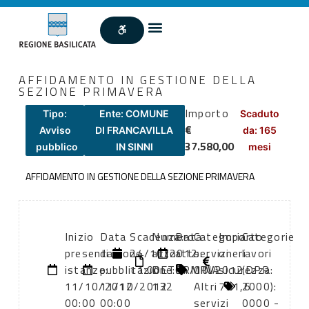
AFFIDAMENTO IN GESTIONE DELLA
SEZIONE PRIMAVERA
Importo
Tipo:
Ente: COMUNE
Scaduto
€
Avviso
DI FRANCAVILLA
da: 165
37.580,00
pubblico
IN SINNI
mesi
AFFIDAMENTO IN GESTIONE DELLA SEZIONE PRIMAVERA
Inizio
Data
Scadenza:
Numero
Data
Categoria
Importo
Categorie
presentazione
di
24/10/2012
atto:
atto:
servizi
oneri
lavori
istanze:
pubblicazione:
11:00
DETERMINA
04/10/2012
CPV:
sicurezza:
(DPR
11/10/2012
11/10/2012
132
Altri
751,6
2000):
00:00
00:00
servizi
0000 -