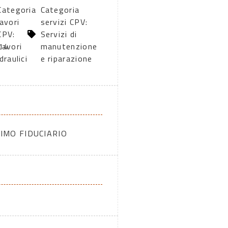
Categoria
Categoria
lavori
servizi CPV:
CPV:
Servizi di
14
Lavori
manutenzione
idraulici
e riparazione
IMO FIDUCIARIO