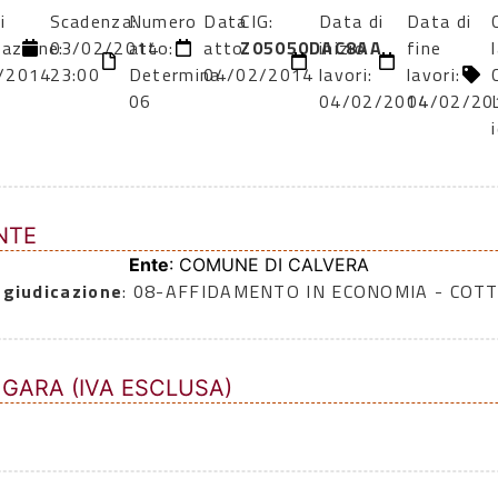
i
Scadenza:
Numero
Data
CIG:
Data di
Data di
cazione:
03/02/2014
atto:
atto:
Z05050DAC8AA
inizio
fine
/2014
23:00
Determina
04/02/2014
lavori:
lavori:
06
04/02/2014
04/02/20
NTE
Ente
: COMUNE DI CALVERA
ggiudicazione
: 08-AFFIDAMENTO IN ECONOMIA - COTT
 GARA (IVA ESCLUSA)